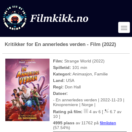
Kritikker for En annerledes verden - Film (2022)
Film:
Strange World (2022)
Spilletid:
101 min
Kategori:
Animasjon, Familie
Land:
USA
Regi:
Don Hall
Datoer:
- En annerledes verden | 2022-11-23 |
Kinopremiere | Norge |
Rating på film:
4 av 6 [
6.7 av
10 ]
4995 plass
av 11762 på
filmlisten
(57.54%)