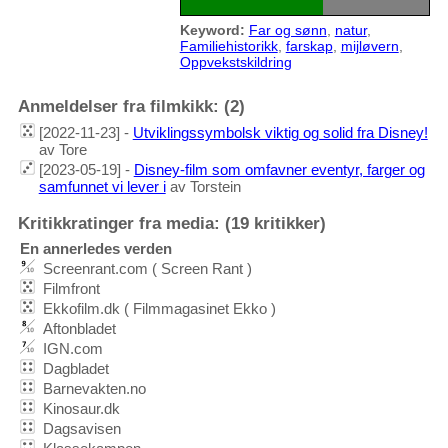
Keyword:
Far og sønn
,
natur
,
Familiehistorikk
,
farskap
,
mijløvern
,
Oppvekstskildring
Anmeldelser fra filmkikk: (2)
[2022-11-23] -
Utviklingssymbolsk viktig og solid fra Disney!
av Tore
[2023-05-19] -
Disney-film som omfavner eventyr, farger og
samfunnet vi lever i
av Torstein
Kritikkratinger fra media: (19 kritikker)
En annerledes verden
Screenrant.com ( Screen Rant )
Filmfront
Ekkofilm.dk ( Filmmagasinet Ekko )
Aftonbladet
IGN.com
Dagbladet
Barnevakten.no
Kinosaur.dk
Dagsavisen