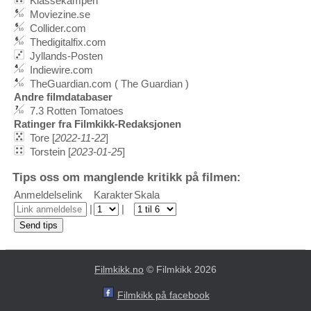
Klassekampen
Moviezine.se
Collider.com
Thedigitalfix.com
Jyllands-Posten
Indiewire.com
TheGuardian.com ( The Guardian )
Andre filmdatabaser
7.3 Rotten Tomatoes
Ratinger fra Filmkikk-Redaksjonen
Tore [
2022-11-22
]
Torstein [
2023-01-25
]
Tips oss om manglende kritikk på filmen:
Anmeldelselink
Karakter
Skala
|
|
Filmkikk.no
© Filmkikk 2026
Filmkikk på facebook