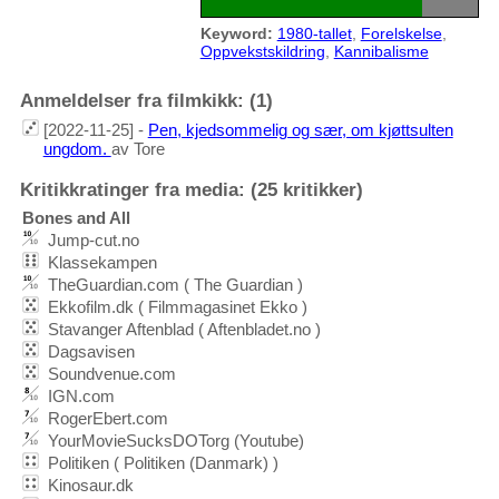
Keyword:
1980-tallet
,
Forelskelse
,
Oppvekstskildring
,
Kannibalisme
Anmeldelser fra filmkikk: (1)
[2022-11-25] -
Pen, kjedsommelig og sær, om kjøttsulten
ungdom.
av Tore
Kritikkratinger fra media: (25 kritikker)
Bones and All
Jump-cut.no
Klassekampen
TheGuardian.com ( The Guardian )
Ekkofilm.dk ( Filmmagasinet Ekko )
Stavanger Aftenblad ( Aftenbladet.no )
Dagsavisen
Soundvenue.com
IGN.com
RogerEbert.com
YourMovieSucksDOTorg (Youtube)
Politiken ( Politiken (Danmark) )
Kinosaur.dk