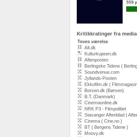
559 
Kritikkratinger fra media:
Toves værelse
Alt.dk
Kulturkupeen.dk
Aftenposten
Berlingske Tidene ( Berlin
Soundvenue.com
Jyllands-Posten
Ekkofilm.dk ( Filmmagasin
Borsen.dk (Børsen)
B.T. (Danmark)
Cinemaonline.dk
NRK P3 - Filmpolitiet
Stavanger Aftenblad ( Afte
Cinema ( Cine.no )
BT ( Bergens Tidene )
Moovy.dk