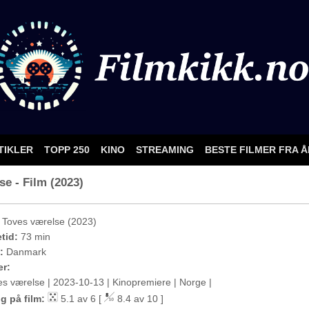
TIKLER
TOPP 250
KINO
STREAMING
BESTE FILMER FRA 
se - Film (2023)
Toves værelse (2023)
etid:
73 min
:
Danmark
er:
es værelse | 2023-10-13 | Kinopremiere | Norge |
g på film:
5.1 av 6 [
8.4 av 10 ]