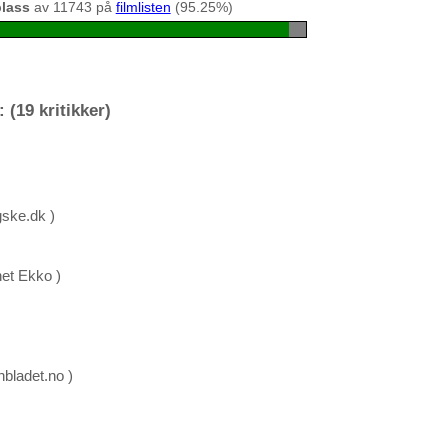
plass
av 11743 på
filmlisten
(95.25%)
 (19 kritikker)
gske.dk )
et Ekko )
nbladet.no )