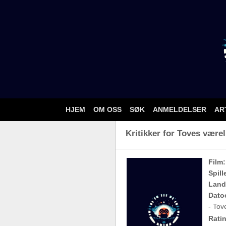
HJEM
OM OSS
SØK
ANMELDELSER
AR
Kritikker for Toves værel
Film:
Spill
Land
Dato
- Tov
Ratin