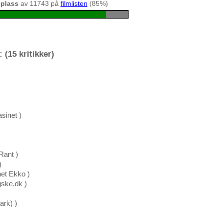
 plass
av 11743 på
filmlisten
(85%)
 (15 kritikker)
sinet )
Rant )
)
et Ekko )
gske.dk )
ark) )