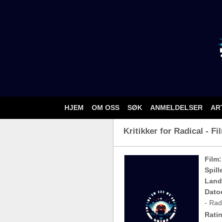
HJEM
OM OSS
SØK
ANMELDELSER
AR
Kritikker for Radical - Fi
Film:
Spill
Land
Dato
- Rad
Ratin