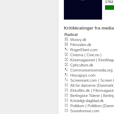
1762
Kritikkratinger fra media:
Radical
Moovy.dk
Filmsiden.dk
RogerEbert.com
Cinema ( Cine.no )
Kinomagasinet ( KinoMaga
Cphculture.dk
Commonsensemedia.org
Heyuguys.com
Screenrant.com ( Screen 
Alt for damerne (Danmark
Ekkofilm.dk ( Filmmagasin
Berlingske Tidene ( Berlin
Kristeligt-dagblad.dk
Politiken ( Politiken (Danm
Soundvenue.com