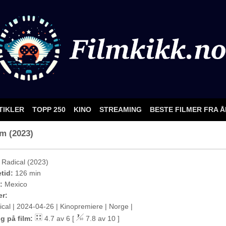
TIKLER
TOPP 250
KINO
STREAMING
BESTE FILMER FRA 
lm (2023)
Radical (2023)
etid:
126 min
:
Mexico
er:
ical | 2024-04-26 | Kinopremiere | Norge |
g på film:
4.7 av 6 [
7.8 av 10 ]