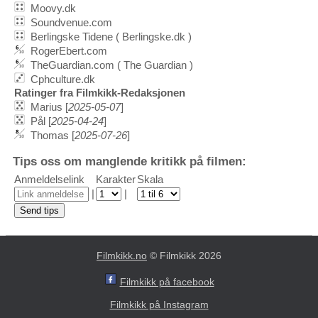
Moovy.dk
Soundvenue.com
Berlingske Tidene ( Berlingske.dk )
RogerEbert.com
TheGuardian.com ( The Guardian )
Cphculture.dk
Ratinger fra Filmkikk-Redaksjonen
Marius [
2025-05-07
]
Pål [
2025-04-24
]
Thomas [
2025-07-26
]
Tips oss om manglende kritikk på filmen:
Anmeldelselink
Karakter
Skala
|
|
Filmkikk.no
© Filmkikk 2026
Filmkikk på facebook
Filmkikk på Instagram