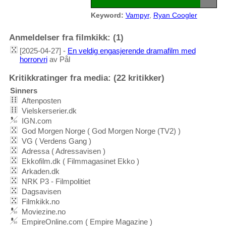
Keyword:
Vampyr
,
Ryan Coogler
Anmeldelser fra filmkikk: (1)
[2025-04-27] -
En veldig engasjerende dramafilm med
horrorvri
av Pål
Kritikkratinger fra media: (22 kritikker)
Sinners
Aftenposten
Vielskerserier.dk
IGN.com
God Morgen Norge ( God Morgen Norge (TV2) )
VG ( Verdens Gang )
Adressa ( Adressavisen )
Ekkofilm.dk ( Filmmagasinet Ekko )
Arkaden.dk
NRK P3 - Filmpolitiet
Dagsavisen
Filmkikk.no
Moviezine.no
EmpireOnline.com ( Empire Magazine )