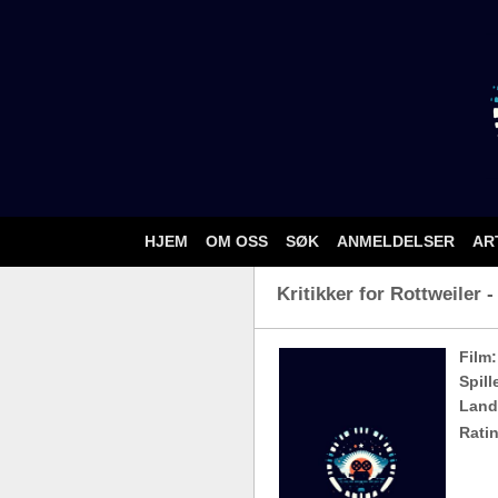
HJEM
OM OSS
SØK
ANMELDELSER
AR
Kritikker for Rottweiler -
Film:
Spill
Land
Ratin