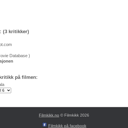
 (3 kritikker)
pot.com
Movie Database )
ksjonen
ritikk på filmen:
la
Filmkikk.no
© Filmkikk 2026
Filmkikk på facebook