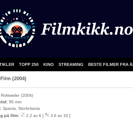
TIKLER
TOPP 250
KINO
STREAMING
BESTE FILMER FRA 
 Film (2004)
Rottweiler (2004)
etid:
95 min
:
Spania, Storbritania
g på film:
2.2 av 6 [
3.6 av 10 ]