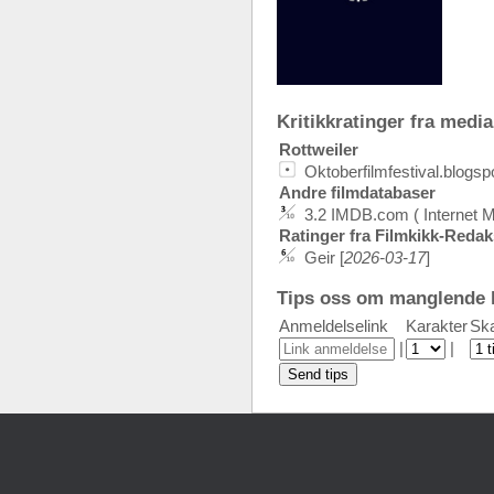
Kritikkratinger fra media:
Rottweiler
Oktoberfilmfestival.blogs
Andre filmdatabaser
3.2 IMDB.com ( Internet 
Ratinger fra Filmkikk-Reda
Geir [
2026-03-17
]
Tips oss om manglende k
Anmeldelselink
Karakter
Ska
|
|