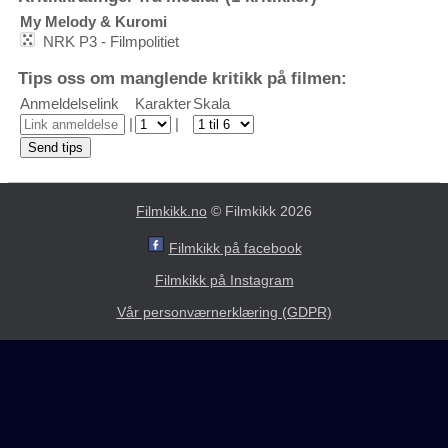
My Melody & Kuromi
NRK P3 - Filmpolitiet
Tips oss om manglende kritikk på filmen:
Anmeldelselink
Karakter
Skala
|
|
Filmkikk.no
© Filmkikk 2026
Filmkikk på facebook
Filmkikk på Instagram
Vår personværnerklæring (GDPR)