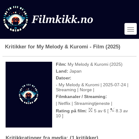
Kritikker for My Melody & Kuromi - Film (2025)
Film:
My Melody & Kuromi (2025)
Land:
Japan
Datoer:
- My Melody & Kuromi | 2025-07-24 |
Streaming | Norge |
Filmkanaler / Streaming:
| Netflix | Streamingtjeneste |
Rating på film:
5 av 6 [
8.3 av
10 ]
Kritikkratinger fra media: (1 kritikker)