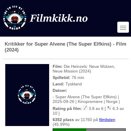
Kritikker for Super Alvene (The Super Elfkins) - Film
(2024)
Film:
Die Heinzels: Neue Mützen,
Neue Mission (2024)
Spilletid:
76 min
Land:
Tyskland
Datoer:
- Super Alvene (The Super Elfkins) |
2025-09-26 | Kinopremiere | Norge |
Rating på film:
3.8 av 6 [
6.3 av
10 ]
6352 plass
av 11760 på
filmlisten
(45.99%)