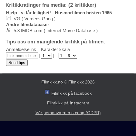
Kritikkratinger fra media: (2 kritikker)
Hjelp - vi får leilighet! - Husmorfilmen høsten 1965
VG ( Verdens Gang )
Andre filmdatabaser
5.3 IMDB.com ( Internet Movie Database )
Tips oss om manglende kritikk på filmen:
Anmeldelselink
Karakter
Skala
|
|
Filmkikk.no
© Filmkikk 2026
Filmkikk på facebook
Filmkikk på Instagram
Vår personværnerklæring (GDPR)