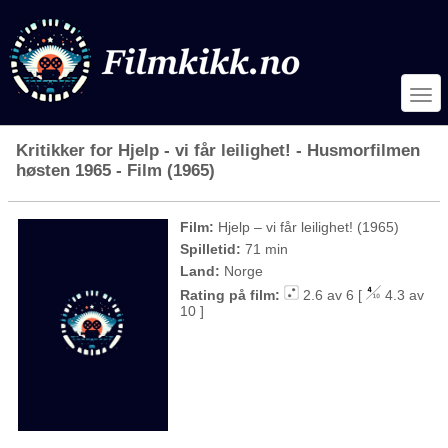
Kritikker for Hjelp - vi får leilighet! - Husmorfilmen
høsten 1965 - Film (1965)
Film:
Hjelp – vi får leilighet! (1965)
Spilletid:
71 min
Land:
Norge
Rating på film:
2.6 av 6 [
4.3 av
10 ]