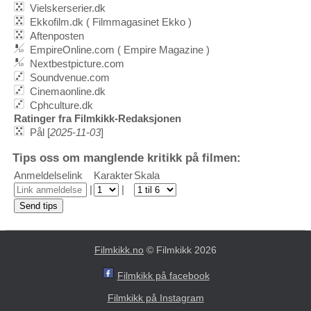
Vielskerserier.dk
Ekkofilm.dk ( Filmmagasinet Ekko )
Aftenposten
EmpireOnline.com ( Empire Magazine )
Nextbestpicture.com
Soundvenue.com
Cinemaonline.dk
Cphculture.dk
Ratinger fra Filmkikk-Redaksjonen
Pål [
2025-11-03
]
Tips oss om manglende kritikk på filmen:
Anmeldelselink
Karakter
Skala
|
|
Filmkikk.no
© Filmkikk 2026
Filmkikk på facebook
Filmkikk på Instagram