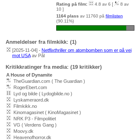
Rating på film:
4.8 av 6 [
8 av
10 ]
1164 plass
av 11760 på
filmlisten
(90.11%)
Anmeldelser fra filmkikk: (1)
[2025-11-04] -
Netflixthriller om atombomben som er på vei
mot USA
av Pål
Kritikkratinger fra media: (19 kritikker)
A House of Dynamite
TheGuardian.com ( The Guardian )
RogerEbert.com
Lyd og bilde ( Lydogbilde.no )
Lyskameraord.dk
Filmkikk.no
Kinomagasinet ( KinoMagasinet )
NRK P3 - Filmpolitiet
VG ( Verdens Gang )
Moovy.dk
Heavenofhorror.dk