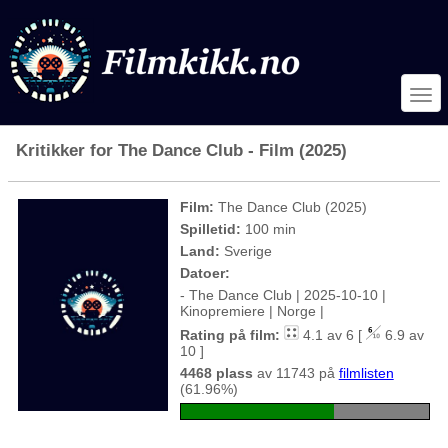
Kritikker for The Dance Club - Film (2025)
Film:
The Dance Club (2025)
Spilletid:
100 min
Land:
Sverige
Datoer:
- The Dance Club | 2025-10-10 |
Kinopremiere | Norge |
Rating på film:
4.1 av 6 [
6.9 av
10 ]
4468 plass
av 11743 på
filmlisten
(61.96%)