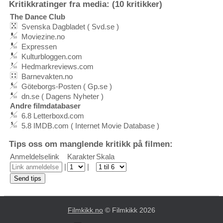
Kritikkratinger fra media: (10 kritikker)
The Dance Club
Svenska Dagbladet ( Svd.se )
Moviezine.no
Expressen
Kulturbloggen.com
Hedmarkreviews.com
Barnevakten.no
Göteborgs-Posten ( Gp.se )
dn.se ( Dagens Nyheter )
Andre filmdatabaser
6.8 Letterboxd.com
5.8 IMDB.com ( Internet Movie Database )
Tips oss om manglende kritikk på filmen:
Anmeldelselink
Karakter
Skala
|
|
Filmkikk.no
© Filmkikk 2026