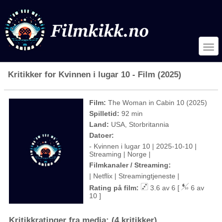
Kritikker for Kvinnen i lugar 10 - Film (2025)
Film:
The Woman in Cabin 10 (2025)
Spilletid:
92 min
Land:
USA, Storbritannia
Datoer:
- Kvinnen i lugar 10 | 2025-10-10 |
Streaming | Norge |
Filmkanaler / Streaming:
| Netflix | Streamingtjeneste |
Rating på film:
3.6 av 6 [
6 av
10 ]
Kritikkratinger fra media: (4 kritikker)