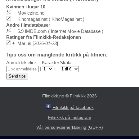
Kvinnen i lugar 10
Moviezine.no
Kinomagasinet ( KinoMagasinet )
Andre filmdatabaser
5.9 IMDB.com ( Internet Movie Database )
Ratinger fra Filmkikk-Redaksjonen
+
Marius [
2026-01-23
]
Tips oss om manglende kritikk på filmen:
Anmeldelselink
Karakter
Skala
|
|
Filmkikk.no
© Filmkikk 2026
Filmkikk på facebook
Filmkikk på Instagram
Vår personværnerklæring (GDPR)