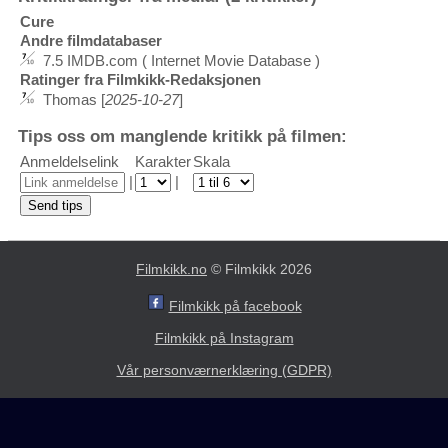
Cure
Andre filmdatabaser
7.5 IMDB.com ( Internet Movie Database )
Ratinger fra Filmkikk-Redaksjonen
Thomas [
2025-10-27
]
Tips oss om manglende kritikk på filmen:
Anmeldelselink
Karakter
Skala
|
|
Filmkikk.no
© Filmkikk 2026
Filmkikk på facebook
Filmkikk på Instagram
Vår personværnerklæring (GDPR)