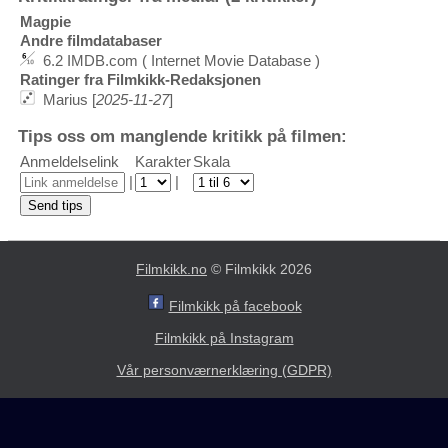
Magpie
Andre filmdatabaser
6.2 IMDB.com ( Internet Movie Database )
Ratinger fra Filmkikk-Redaksjonen
Marius [
2025-11-27
]
Tips oss om manglende kritikk på filmen:
Anmeldelselink
Karakter
Skala
|
|
Filmkikk.no
© Filmkikk 2026
Filmkikk på facebook
Filmkikk på Instagram
Vår personværnerklæring (GDPR)