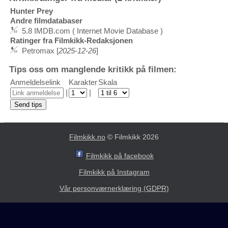
Hunter Prey
Andre filmdatabaser
5.8 IMDB.com ( Internet Movie Database )
Ratinger fra Filmkikk-Redaksjonen
Petromax [
2025-12-26
]
Tips oss om manglende kritikk på filmen:
Anmeldelselink
Karakter
Skala
|
|
Filmkikk.no
© Filmkikk 2026
Filmkikk på facebook
Filmkikk på Instagram
Vår personværnerklæring (GDPR)