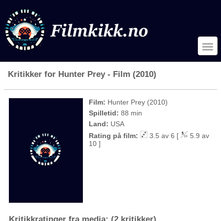
Kritikker for Hunter Prey - Film (2010)
Film:
Hunter Prey (2010)
Spilletid:
88 min
Land:
USA
Rating på film:
3.5 av 6 [
5.9 av
10 ]
Kritikkratinger fra media: (2 kritikker)