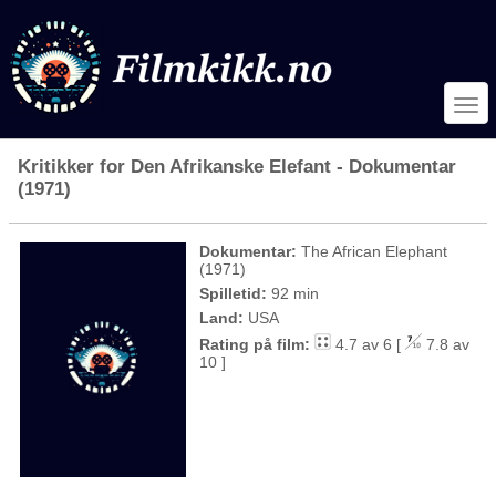
Kritikker for Den Afrikanske Elefant - Dokumentar
(1971)
Dokumentar:
The African Elephant
(1971)
Spilletid:
92 min
Land:
USA
Rating på film:
4.7 av 6 [
7.8 av
10 ]