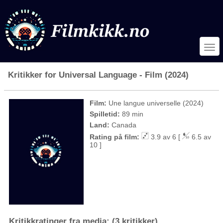
Kritikker for Universal Language - Film (2024)
Film:
Une langue universelle (2024)
Spilletid:
89 min
Land:
Canada
Rating på film:
3.9 av 6 [
6.5 av
10 ]
Kritikkratinger fra media: (3 kritikker)