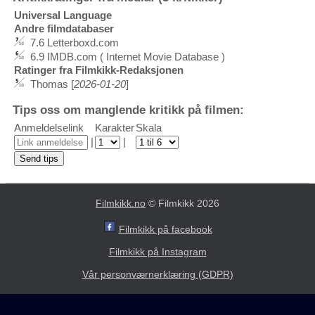
Universal Language
Andre filmdatabaser
7.6 Letterboxd.com
6.9 IMDB.com ( Internet Movie Database )
Ratinger fra Filmkikk-Redaksjonen
Thomas [
2026-01-20
]
Tips oss om manglende kritikk på filmen:
Anmeldelselink
Karakter
Skala
|
|
Filmkikk.no
© Filmkikk 2026
Filmkikk på facebook
Filmkikk på Instagram
Vår personværnerklæring (GDPR)