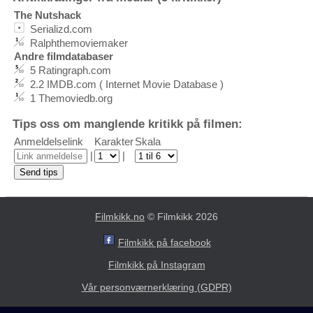
The Nutshack
Serializd.com
Ralphthemoviemaker
Andre filmdatabaser
5 Ratingraph.com
2.2 IMDB.com ( Internet Movie Database )
1 Themoviedb.org
Tips oss om manglende kritikk på filmen:
Anmeldelselink
Karakter
Skala
|
|
Filmkikk.no
© Filmkikk 2026
Filmkikk på facebook
Filmkikk på Instagram
Vår personværnerklæring (GDPR)