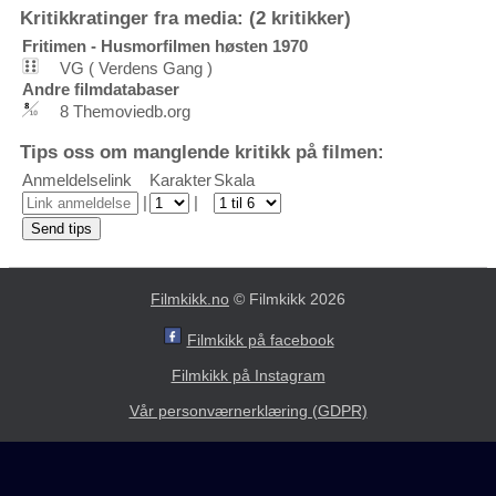
Kritikkratinger fra media: (2 kritikker)
Fritimen - Husmorfilmen høsten 1970
VG ( Verdens Gang )
Andre filmdatabaser
8 Themoviedb.org
Tips oss om manglende kritikk på filmen:
Anmeldelselink
Karakter
Skala
|
|
Filmkikk.no
© Filmkikk 2026
Filmkikk på facebook
Filmkikk på Instagram
Vår personværnerklæring (GDPR)