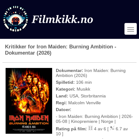
Kritikker for Iron Maiden: Burning Ambition -
Dokumentar (2026)
Dokumentar:
Iron Maiden: Burning
Ambition (2026)
Spilletid:
106 min
Kategori:
Musikk
Land:
USA, Storbritannia
Regi:
Malcolm Venville
Datoer:
- Iron Maiden: Burning Ambition | 2026-
05-08 | Kinopremiere | Norge |
Rating på film:
4 av 6 [
6.7 av
10 ]