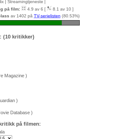
lix | Streamingtjeneste |
g på film:
4.9 av 6 [
8.1 av 10 ]
plass
av 1402 på
TV-serielisten
(80.53%)
 (10 kritikker)
re Magazine )
ardian )
Movie Database )
ritikk på filmen:
la