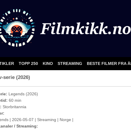
TIKLER
TOPP 250
KINO
STREAMING
BESTE FILMER FRA 
v-serie (2026)
rie:
Legends (2026)
etid:
60 min
:
Storbritannia
er:
ends | 2026-05-07 | Streaming | Norge |
analer / Streaming: