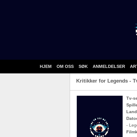
HJEM
OM OSS
SØK
ANMELDELSER
AR
Kritikker for Legends - T
Tv-se
Spill
Land
Dato
- Leg
Filmk