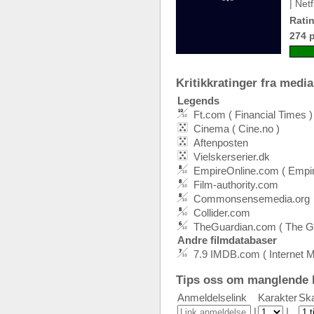
| Netf
Ratin
274 
Kritikkratinger fra media:
Legends
Ft.com ( Financial Times )
Cinema ( Cine.no )
Aftenposten
Vielskerserier.dk
EmpireOnline.com ( Empi
Film-authority.com
Commonsensemedia.org
Collider.com
TheGuardian.com ( The Gu
Andre filmdatabaser
7.9 IMDB.com ( Internet 
Tips oss om manglende k
Anmeldelselink
Karakter
Ska
|
|