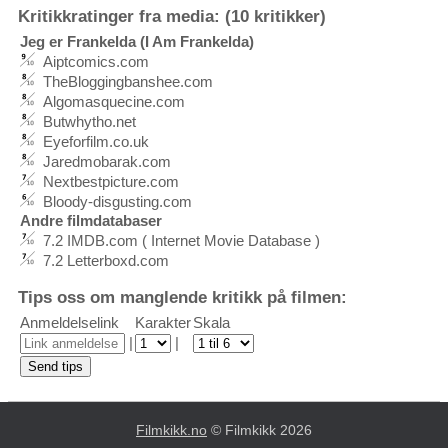
Kritikkratinger fra media: (10 kritikker)
Jeg er Frankelda (I Am Frankelda)
Aiptcomics.com
TheBloggingbanshee.com
Algomasquecine.com
Butwhytho.net
Eyeforfilm.co.uk
Jaredmobarak.com
Nextbestpicture.com
Bloody-disgusting.com
Andre filmdatabaser
7.2 IMDB.com ( Internet Movie Database )
7.2 Letterboxd.com
Tips oss om manglende kritikk på filmen:
Anmeldelselink
Karakter
Skala
|
|
Filmkikk.no
© Filmkikk 2026