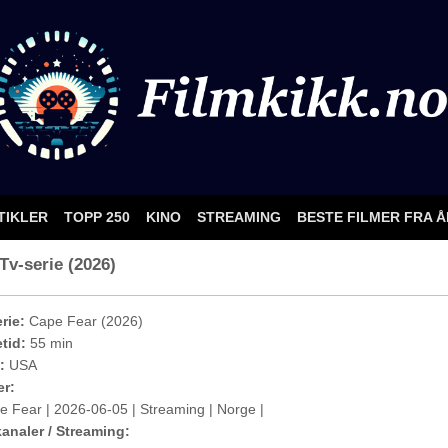
TIKLER
TOPP 250
KINO
STREAMING
BESTE FILMER FRA 
 Tv-serie (2026)
rie:
Cape Fear (2026)
etid:
55 min
:
USA
er:
e Fear | 2026-06-05 | Streaming | Norge |
analer / Streaming: