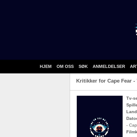
HJEM
OM OSS
SØK
ANMELDELSER
AR
Kritikker for Cape Fear -
Tv-se
Spill
Land
Dato
- Cap
Filmk