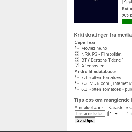
| App
Ratin
965 
Kritikkratinger fra media:
Cape Fear
Moviezine.no
NRK P3 - Filmpolitiet
BT ( Bergens Tidene )
Aftenposten
Andre filmdatabaser
7.4 Rotten Tomatoes
7.2 IMDB.com ( Internet 
6.1 Rotten Tomatoes - pu
Tips oss om manglende k
Anmeldelselink
Karakter
Ska
|
|