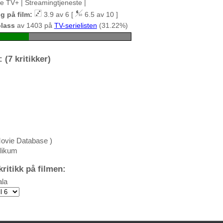
le TV+ | Streamingtjeneste |
g på film:
3.9 av 6 [
6.5 av 10 ]
plass
av 1403 på
TV-serielisten
(31.22%)
 (7 kritikker)
Movie Database )
blikum
ritikk på filmen:
la