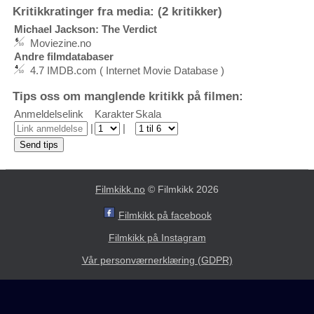
Kritikkratinger fra media: (2 kritikker)
Michael Jackson: The Verdict
Moviezine.no
Andre filmdatabaser
4.7 IMDB.com ( Internet Movie Database )
Tips oss om manglende kritikk på filmen:
Anmeldelselink
Karakter
Skala
|
|
Filmkikk.no
© Filmkikk 2026
Filmkikk på facebook
Filmkikk på Instagram
Vår personværnerklæring (GDPR)