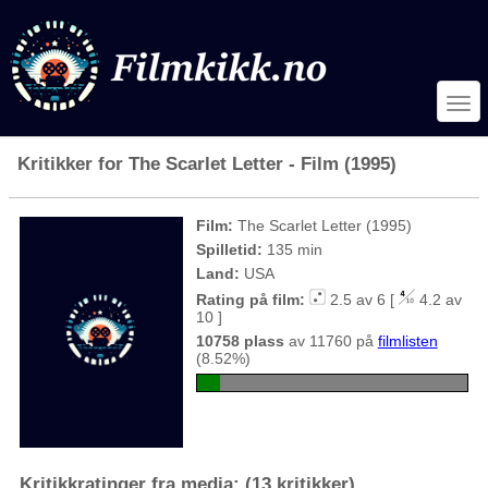
Kritikker for The Scarlet Letter - Film (1995)
Film:
The Scarlet Letter (1995)
Spilletid:
135 min
Land:
USA
Rating på film:
2.5 av 6 [
4.2 av
10 ]
10758 plass
av 11760 på
filmlisten
(8.52%)
Kritikkratinger fra media: (13 kritikker)