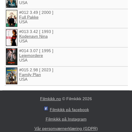
USA
#012 3.49 [ 2000 ]
Full Pakke
USA
#013 3.42 [ 1993 ]
Kodenavn Nina
USA
#014 3.07 [ 1995 ]
Leiemordere
USA
#015 2.98 [ 2023 ]
Family Plan
USA
Filmkikk.no
© Filmkikk 2026
Filmkikk på facebook
Filmkikk på Instagram
Vår personværnerklæring (GDPR)