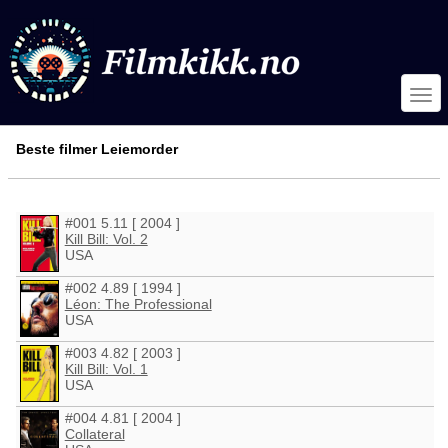
Beste filmer Leiemorder
#001 5.11 [ 2004 ]
Kill Bill: Vol. 2
USA
#002 4.89 [ 1994 ]
Léon: The Professional
USA
#003 4.82 [ 2003 ]
Kill Bill: Vol. 1
USA
#004 4.81 [ 2004 ]
Collateral