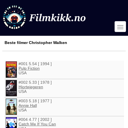
Beste filmer Christopher Walken
#001 5.54 [ 1994 ]
Pulp Fiction
USA
#002 5.33 [ 1978 ]
Hjortejegeren
USA
#003 5.18 [ 1977 ]
Annie Hall
USA
#004 4.77 [ 2002 ]
Catch Me If You Can