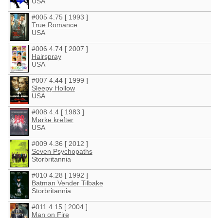
USA
#005 4.75 [ 1993 ]
True Romance
USA
#006 4.74 [ 2007 ]
Hairspray
USA
#007 4.44 [ 1999 ]
Sleepy Hollow
USA
#008 4.4 [ 1983 ]
Mørke krefter
USA
#009 4.36 [ 2012 ]
Seven Psychopaths
Storbritannia
#010 4.28 [ 1992 ]
Batman Vender Tilbake
Storbritannia
#011 4.15 [ 2004 ]
Man on Fire