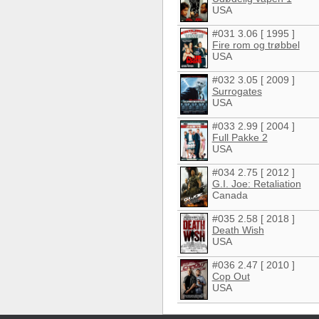
USA
#031 3.06 [ 1995 ]
Fire rom og trøbbel
USA
#032 3.05 [ 2009 ]
Surrogates
USA
#033 2.99 [ 2004 ]
Full Pakke 2
USA
#034 2.75 [ 2012 ]
G.I. Joe: Retaliation
Canada
#035 2.58 [ 2018 ]
Death Wish
USA
#036 2.47 [ 2010 ]
Cop Out
USA