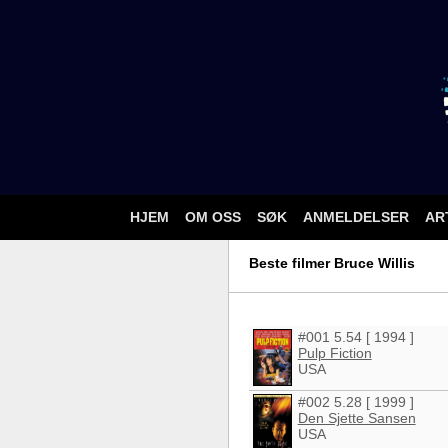
HJEM
OM OSS
SØK
ANMELDELSER
AR
Beste filmer Bruce Willis
#001 5.54 [ 1994 ]
Pulp Fiction
USA
#002 5.28 [ 1999 ]
Den Sjette Sansen
USA