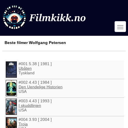
Beste filmer Wolfgang Petersen
#001 5.38 [ 1981 ]
Ubåten
Tyskland
#002 4.43 [ 1984 ]
Den Uendelige Historien
USA
#003 4.43 [ 1993 ]
I skuddlinjen
USA
#004 3.93 [ 2004 ]
Troja