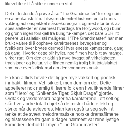
likevel ikke til å stikke under en stol.
Det er fristende å prøve å se ”The Grandmaster” for seg som
en amerikansk film. Tilsvarende enkel historie, en to timers
voldelig actionspekket slåssekoreografi, og med stor bruk av
spesialeffekter er nærmest hverdags fra Hollywood, og i bunn
og grunn ingen forskjell fra kung fu-kamper, det bare SER litt
penere ut i asiatisk stil muligens. I ”The Grandmaster” har man
brukt vaiere til å oppheve karakterenes bevegelser og
fysikkens lover brytes dermed i hver eneste kampscene, gang
på gang. Hvorfor dette blir hyllet, noe filmen har blitt av mange,
virker rart. Om den er aldri så mye bygget på virkeligheten,
tradisjoner og kultur, ville filmen nemlig trolig blitt totalslaktet
som noe overfladisk møl om den var amerikansk.
En kan alltids hevde det ligger mye vakkert og poetisk
innbakt i filmen. Vel, sikkert, men dem om det. Dette
appellerer nok nemlig til færre folk enn hva liknende filmer
som ”Hero” og ”Snikende Tiger, Skjult Drage” gjorde.
Ordtak og visdomsord hagler fra karakterene i ett sett og
slår hverandre totalt i hjel så de mister både effekt og
styrke når de avleveres. Man kan også ta seg selv i å
tenke at de svært melodramatiske norske dramafilmene
og tristessene fra gamle dager nærmest var rene lystige
komedier i forhold til mye i ”The Grandmaster”.