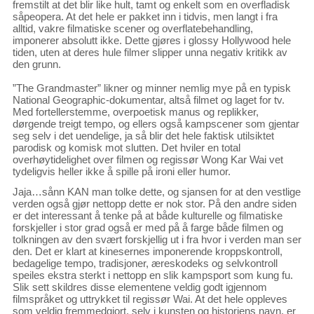
fremstilt at det blir like hult, tamt og enkelt som en overfladisk
såpeopera. At det hele er pakket inn i tidvis, men langt i fra
alltid, vakre filmatiske scener og overflatebehandling,
imponerer absolutt ikke. Dette gjøres i glossy Hollywood hele
tiden, uten at deres hule filmer slipper unna negativ kritikk av
den grunn.
”The Grandmaster” likner og minner nemlig mye på en typisk
National Geographic-dokumentar, altså filmet og laget for tv.
Med fortellerstemme, overpoetisk manus og replikker,
dørgende treigt tempo, og ellers også kampscener som gjentar
seg selv i det uendelige, ja så blir det hele faktisk utilsiktet
parodisk og komisk mot slutten. Det hviler en total
overhøytidelighet over filmen og regissør Wong Kar Wai vet
tydeligvis heller ikke å spille på ironi eller humor.
Jaja…sånn KAN man tolke dette, og sjansen for at den vestlige
verden også gjør nettopp dette er nok stor. På den andre siden
er det interessant å tenke på at både kulturelle og filmatiske
forskjeller i stor grad også er med på å farge både filmen og
tolkningen av den svært forskjellig ut i fra hvor i verden man ser
den. Det er klart at kinesernes imponerende kroppskontroll,
bedagelige tempo, tradisjoner, æreskodeks og selvkontroll
speiles ekstra sterkt i nettopp en slik kampsport som kung fu.
Slik sett skildres disse elementene veldig godt igjennom
filmspråket og uttrykket til regissør Wai. At det hele oppleves
som veldig fremmedgjort, selv i kunsten og historiens navn, er