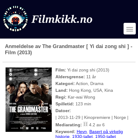
Anmeldelse av The Grandmaster [ Yi dai zong shi ] -
Film (2013)
Film:
Yi dai zong shi (2013)
Aldersgrense:
11 år
Kategori:
Action, Drama
Land:
Hong Kong, USA, Kina
Regi:
Kar-wai Wong
Spilletid:
123 min
Datoer:
| 2013-11-29 | Kinopremiere | Norge |
Mediarating:
4.2 av 6
Keyword:
Hevn
,
Basert på virkelig
historie
,
1930-tallet
,
1950-tallet