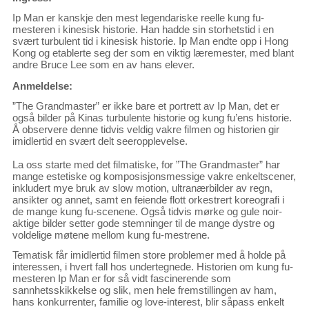
Ip Man er kanskje den mest legendariske reelle kung fu-
mesteren i kinesisk historie. Han hadde sin storhetstid i en
svært turbulent tid i kinesisk historie. Ip Man endte opp i Hong
Kong og etablerte seg der som en viktig læremester, med blant
andre Bruce Lee som en av hans elever.
Anmeldelse:
”The Grandmaster” er ikke bare et portrett av Ip Man, det er
også bilder på Kinas turbulente historie og kung fu’ens historie.
Å observere denne tidvis veldig vakre filmen og historien gir
imidlertid en svært delt seeropplevelse.
La oss starte med det filmatiske, for ”The Grandmaster” har
mange estetiske og komposisjonsmessige vakre enkeltscener,
inkludert mye bruk av slow motion, ultranærbilder av regn,
ansikter og annet, samt en feiende flott orkestrert koreografi i
de mange kung fu-scenene. Også tidvis mørke og gule noir-
aktige bilder setter gode stemninger til de mange dystre og
voldelige møtene mellom kung fu-mestrene.
Tematisk får imidlertid filmen store problemer med å holde på
interessen, i hvert fall hos undertegnede. Historien om kung fu-
mesteren Ip Man er for så vidt fascinerende som
sannhetsskikkelse og slik, men hele fremstillingen av ham,
hans konkurrenter, familie og love-interest, blir såpass enkelt