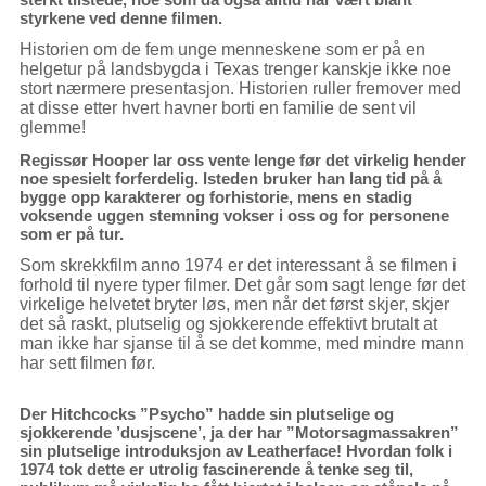
styrkene ved denne filmen.
Historien om de fem unge menneskene som er på en
helgetur på landsbygda i Texas trenger kanskje ikke noe
stort nærmere presentasjon. Historien ruller fremover med
at disse etter hvert havner borti en familie de sent vil
glemme!
Regissør Hooper lar oss vente lenge før det virkelig hender
noe spesielt forferdelig. Isteden bruker han lang tid på å
bygge opp karakterer og forhistorie, mens en stadig
voksende uggen stemning vokser i oss og for personene
som er på tur.
Som skrekkfilm anno 1974 er det interessant å se filmen i
forhold til nyere typer filmer. Det går som sagt lenge før det
virkelige helvetet bryter løs, men når det først skjer, skjer
det så raskt, plutselig og sjokkerende effektivt brutalt at
man ikke har sjanse til å se det komme, med mindre mann
har sett filmen før.
Der Hitchcocks ”Psycho” hadde sin plutselige og
sjokkerende ’dusjscene’, ja der har ”Motorsagmassakren”
sin plutselige introduksjon av Leatherface! Hvordan folk i
1974 tok dette er utrolig fascinerende å tenke seg til,