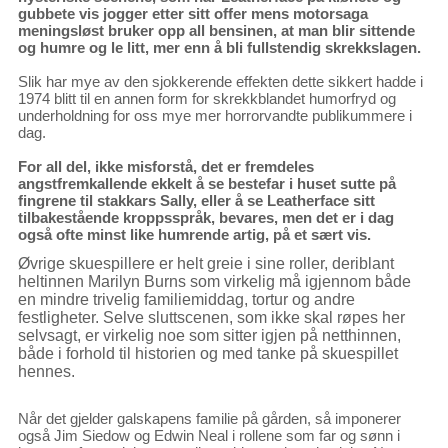
gubbete vis jogger etter sitt offer mens motorsaga
meningsløst bruker opp all bensinen, at man blir sittende
og humre og le litt, mer enn å bli fullstendig skrekkslagen.
Slik har mye av den sjokkerende effekten dette sikkert hadde i
1974 blitt til en annen form for skrekkblandet humorfryd og
underholdning for oss mye mer horrorvandte publikummere i
dag.
For all del, ikke misforstå, det er fremdeles
angstfremkallende ekkelt å se bestefar i huset sutte på
fingrene til stakkars Sally, eller å se Leatherface sitt
tilbakestående kroppsspråk, bevares, men det er i dag
også ofte minst like humrende artig, på et sært vis.
Øvrige skuespillere er helt greie i sine roller, deriblant
heltinnen Marilyn Burns som virkelig må igjennom både
en mindre trivelig familiemiddag, tortur og andre
festligheter. Selve sluttscenen, som ikke skal røpes her
selvsagt, er virkelig noe som sitter igjen på netthinnen,
både i forhold til historien og med tanke på skuespillet
hennes.
Når det gjelder galskapens familie på gården, så imponerer
også Jim Siedow og Edwin Neal i rollene som far og sønn i