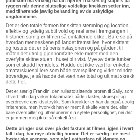
publikum må virkelig ha fått hjertet i halsen og ståpels på
ryggen når denne plutselige voldelige knekken setter inn,
med tilhørende jævlig behandling av de uskyldige
ungdommene.
Det er den totale formen for skitten stemning og location,
effektiv og tydelig subtil vold og realisme i fremgangen i
historien som gjør filmen så omfattende ekkel. Bare se på
hvordan menneskene på landet fremstilles, hvor skittent
og rustete det er på bensinstasjonen og på gården, til
måten det utrolig gjennomførte ekle møtet med den
overfylte skitne stuen i huset blir vist. Mye av dette funker
som et skudd fremdeles. Hadde det ikke vært for enkelte
amatørskuespillere som både overspiller og virker mindre
troverdige, ja så hadde det vært nær total og ultimat skrekk
dette her.
Det er særlig Franklin, den rullestolsittende broren til Sally, som
i hvert fall i dag virker totalamatør både i fakter, skuespill og
overdrevne ansiktsuttrykk. Som karakter er han da også utrolig
irriterende, men hvorvidt han er ment å skulle være det, eller
bare overspiller og utbasunerer sin sytete personlighet, nei
det
er jammen meg ikke så enkelt å si.
Dette bringer oss over på det faktum at filmen, igjen i hvert
fall i dag, har mye ufrivillig humor. Det er særlig i de mest
hysteriske scenene, som når Leatherface på klønete og