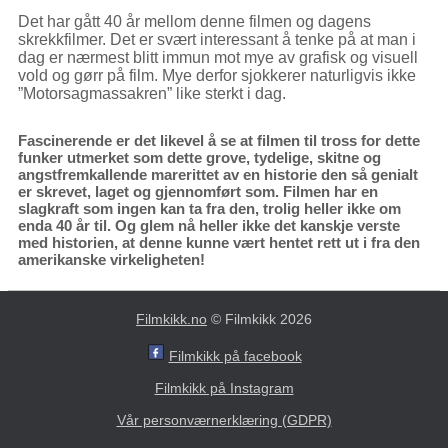
Det har gått 40 år mellom denne filmen og dagens
skrekkfilmer. Det er svært interessant å tenke på at man i
dag er nærmest blitt immun mot mye av grafisk og visuell
vold og gørr på film. Mye derfor sjokkerer naturligvis ikke
”Motorsagmassakren” like sterkt i dag.
Fascinerende er det likevel å se at filmen til tross for dette
funker utmerket som dette grove, tydelige, skitne og
angstfremkallende marerittet av en historie den så genialt
er skrevet, laget og gjennomført som. Filmen har en
slagkraft som ingen kan ta fra den, trolig heller ikke om
enda 40 år til. Og glem nå heller ikke det kanskje verste
med historien, at denne kunne vært hentet rett ut i fra den
amerikanske virkeligheten!
Filmkikk.no
© Filmkikk 2026
Filmkikk på facebook
Filmkikk på Instagram
Vår personværnerklæring (GDPR)