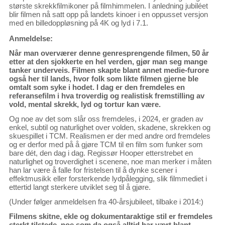
største skrekkfilmikoner på filmhimmelen. I anledning jubiléet
blir filmen nå satt opp på landets kinoer i en oppusset versjon
med en billedoppløsning på 4K og lyd i 7.1.
Anmeldelse:
Når man overværer denne genresprengende filmen, 50 år
etter at den sjokkerte en hel verden, gjør man seg mange
tanker underveis. Filmen skapte blant annet medie-furore
også her til lands, hvor folk som likte filmen gjerne ble
omtalt som syke i hodet. I dag er den fremdeles en
referansefilm i hva troverdig og realistisk fremstilling av
vold, mental skrekk, lyd og tortur kan være.
Og noe av det som slår oss fremdeles, i 2024, er graden av
enkel, subtil og naturlighet over volden, skadene, skrekken og
skuespillet i TCM. Realismen er der med andre ord fremdeles
og er derfor med på å gjøre TCM til en film som funker som
bare dét, den dag i dag. Regissør Hooper etterstrebet en
naturlighet og troverdighet i scenene, noe man merker i måten
han lar være å falle for fristelsen til å dynke scener i
effektmusikk eller forsterkende lydpålegging, slik filmmediet i
ettertid langt sterkere utviklet seg til å gjøre.
(Under følger anmeldelsen fra 40-årsjubileet, tilbake i 2014:)
Filmens skitne, ekle og dokumentaraktige stil er fremdeles
sterkt tilstede, noe som da også alltid har vært blant