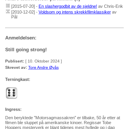
[2015-07-20] -
En slashergodbit av de sjeldne!
av Chris-Erik
[2010-12-02] -
Voldsom og intens skrekkfilmklassiker
av
Pål
Anmeldelsen:
Still going strong!
Publisert:
[ 10. Oktober 2024 ]
Skrevet av:
Tore Andre Øyås
Terningkast:
Ingress:
Den beryktede ”Motorsagmassakren” er tilbake, 50 år etter at
filmen ble sluppet på amerikanske kinoer. Regissør Tobe
Hoopers mesterverk er blant tidenes mest hyllede og i dag