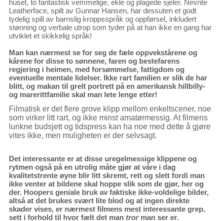
huset, to fantastisk vemmelige, ekle og plagede sjeler. Nevnte
Leatherface, spilt av Gunnar Hansen, har dessuten et godt
tydelig spill av barnslig kroppsspråk og oppførsel, inkludert
stønning og verbale utrop som tyder på at han ikke en gang har
utviklet et skikkelig språk!
Man kan nærmest se for seg de fæle oppvekstårene og
kårene for disse to sønnene, faren og bestefarens
regjering i heimen, med forsømmelse, fattigdom og
eventuelle mentale lidelser. Ikke rart familien er slik de har
blitt, og makan til grelt portrett på en amerikansk hillbilly-
og marerittfamilie skal man lete lenge etter!
Filmatisk er det flere grove klipp mellom enkeltscener, noe
som virker litt rart, og ikke minst amatørmessig. At filmens
lunkne budsjett og tidspress kan ha noe med dette å gjøre
vites ikke, men muligheten er der selvsagt.
Det interessante er at disse uregelmessige klippene og
rytmen også på en utrolig måte gjør at våre i dag
kvalitetstrente øyne blir litt skremt, rett og slett fordi man
ikke venter at bildene skal hoppe slik som de gjør, her og
der.
Hoopers geniale bruk av faktiske ikke-voldelige bilder,
altså at det brukes svært lite blod og at ingen direkte
skader vises, er nærmest filmens mest interessante grep,
sett i forhold til hvor fælt det man
tror
man ser er.