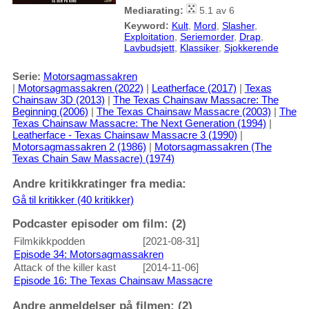
Mediarating:
5.1 av 6
Keyword:
Kult
,
Mord
,
Slasher
,
Exploitation
,
Seriemorder
,
Drap
,
Lavbudsjett
,
Klassiker
,
Sjokkerende
Serie:
Motorsagmassakren
|
Motorsagmassakren (2022)
|
Leatherface (2017)
|
Texas
Chainsaw 3D (2013)
|
The Texas Chainsaw Massacre: The
Beginning (2006)
|
The Texas Chainsaw Massacre (2003)
|
The
Texas Chainsaw Massacre: The Next Generation (1994)
|
Leatherface - Texas Chainsaw Massacre 3 (1990)
|
Motorsagmassakren 2 (1986)
|
Motorsagmassakren (The
Texas Chain Saw Massacre) (1974)
Andre kritikkratinger fra media:
Gå til kritikker (40 kritikker)
Podcaster episoder om film: (2)
Filmkikkpodden
[2021-08-31]
Episode 34: Motorsagmassakren
Attack of the killer kast
[2014-11-06]
Episode 16: The Texas Chainsaw Massacre
Andre anmeldelser på filmen: (2)