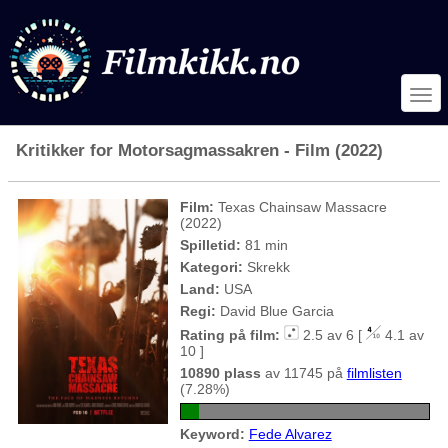
Kritikker for Motorsagmassakren - Film (2022)
Film:
Texas Chainsaw Massacre
(2022)
Spilletid:
81 min
Kategori:
Skrekk
Land:
USA
Regi:
David Blue Garcia
Rating på film:
2.5 av 6 [
4.1 av
10 ]
10890 plass
av 11745 på
filmlisten
(7.28%)
Keyword:
Fede Alvarez