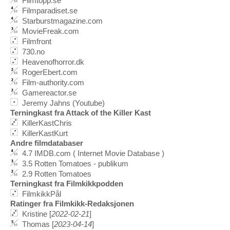
Filmtopp.se
Filmparadiset.se
Starburstmagazine.com
MovieFreak.com
Filmfront
730.no
Heavenofhorror.dk
RogerEbert.com
Film-authority.com
Gamereactor.se
Jeremy Jahns (Youtube)
Terningkast fra Attack of the Killer Kast
KillerKastChris
KillerKastKurt
Andre filmdatabaser
4.7 IMDB.com ( Internet Movie Database )
3.5 Rotten Tomatoes - publikum
2.9 Rotten Tomatoes
Terningkast fra Filmkikkpodden
FilmkikkPål
Ratinger fra Filmkikk-Redaksjonen
Kristine [
2022-02-21
]
Thomas [
2023-04-14
]