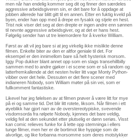
men når han endelig kommer seg dit og finner den særdeles
aggressive arbeidsgiveren sin, er det bare for å oppdage at
jobben allerede har blitt gitt til en annen. Etter en fuktig kveld på
byen, ender han opp med å drepe en fysakk og stjele en hest.
Trist nok viser det seg at den drepte er ingen andre enn sønnen
til nevnte aggressive arbeidsgiver, og at det er hans hest.
Følgelig sender han ut tre leiemordere for å kverke William.
Først av alt vil jeg bare si at jeg virkelig ikke mislikte denne
filmen. Enkelte biter av den er altfor geniale til det. For
eksempel er den innimellom bare så helt hysterisk morsom.
Iggy Pop dukker blant annet opp som en slags transehillbilly
sammen med to andre gjøker i ei scene som er så random og
latterfremkallende at det nesten hviler litt vage Monty Python-
vibber over det hele. Dessuten er det flere scener med
indianeren Nobody, som William møter på sin vei, som er
fullkomment fantastiske.
Likevel har jeg følelsen av at filmen prøver å være litt for mye
på ei og samme tid. Det blir litt rotete, liksom. Når filmen i ett
øyeblikk har gjort narr av de overstereotypiske, svevende
visdomsorda fra rølpete Nobody, kjennes det bare veldig,
veldig feil at den sekundet etter plutselig er dønn seriøs. Visst
kan comic relieves funke for å lette opp stemninga i ellers
tunge filmer, men her er de bortimot like hyppige som de
alvorlige, og like forbanna morsomme som deres motstykker