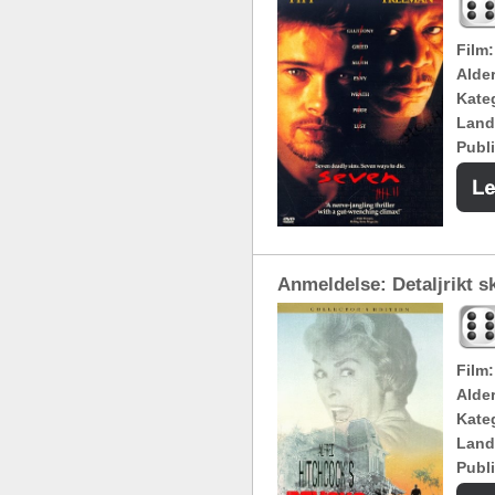
Film:
Alde
Kateg
Land
Publi
Anmeldelse: Detaljrikt 
Film:
Alde
Kateg
Land
Publi