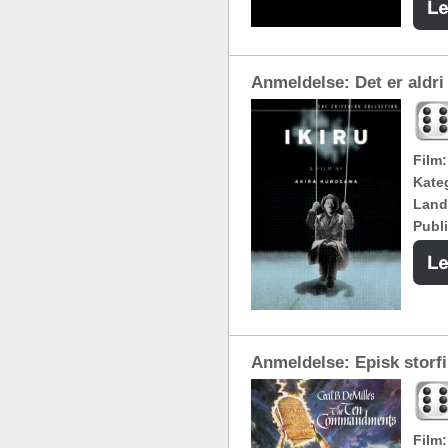
Anmeldelse: Det er aldri f
Film:
Kateg
Land
Publi
Anmeldelse: Episk storf
Film: