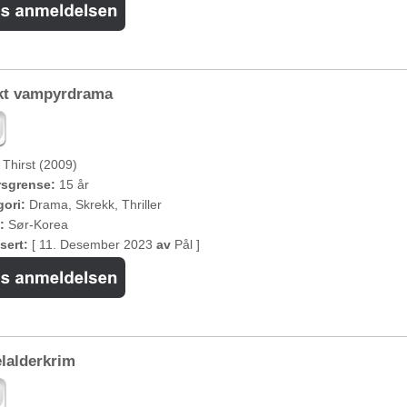
rkt vampyrdrama
Thirst (2009)
rsgrense:
15 år
ori:
Drama, Skrekk, Thriller
:
Sør-Korea
sert:
[ 11. Desember 2023
av
Pål ]
lalderkrim