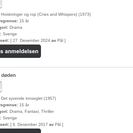
Hviskninger og rop (Cries and Whispers) (1973)
rsgrense:
15 år
ori:
Drama
:
Sverige
sert:
[ 27. Desember 2024
av
Pål ]
g døden
Det syvende innseglet (1957)
rsgrense:
15 år
ori:
Drama, Fantasi, Thriller
:
Sverige
sert:
[ 6. Desember 2017
av
Pål ]