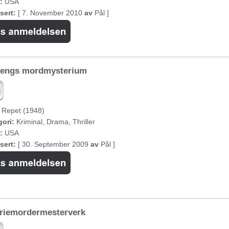
:
USA
sert:
[ 7. November 2010
av
Pål ]
lengs mordmysterium
Repet (1948)
ori:
Kriminal, Drama, Thriller
:
USA
sert:
[ 30. September 2009
av
Pål ]
eriemordermesterverk