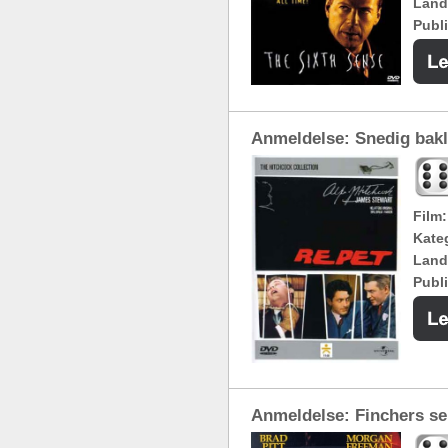
Land
Publi
Anmeldelse: Snedig bak
Film:
Kateg
Land
Publi
Anmeldelse: Finchers s