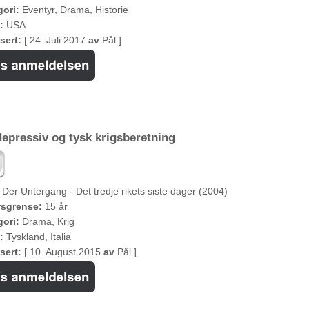
ori:
Eventyr, Drama, Historie
:
USA
sert:
[ 24. Juli 2017
av
Pål ]
epressiv og tysk krigsberetning
Der Untergang - Det tredje rikets siste dager (2004)
rsgrense:
15 år
ori:
Drama, Krig
:
Tyskland, Italia
sert:
[ 10. August 2015
av
Pål ]