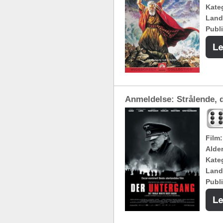
Kateg
Land
Publi
Anmeldelse: Strålende, d
Film:
Alde
Kateg
Land
Publi