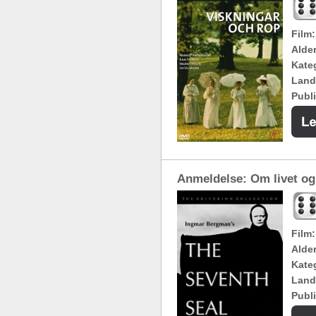
Film:
Alde
Kateg
Land
Publi
Anmeldelse: Om livet o
Film:
Alde
Kateg
Land
Publi