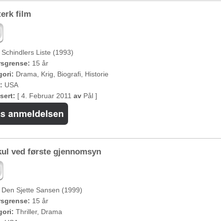
erk film
Schindlers Liste (1993)
rsgrense:
15 år
ori:
Drama, Krig, Biografi, Historie
:
USA
sert:
[ 4. Februar 2011
av
Pål ]
kul ved første gjennomsyn
Den Sjette Sansen (1999)
rsgrense:
15 år
ori:
Thriller, Drama