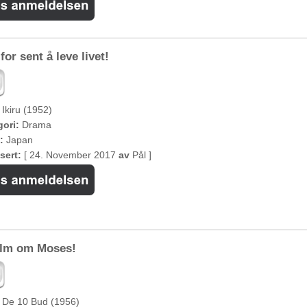
or sent å leve livet!
Ikiru (1952)
ori:
Drama
:
Japan
sert:
[ 24. November 2017
av
Pål ]
ilm om Moses!
De 10 Bud (1956)