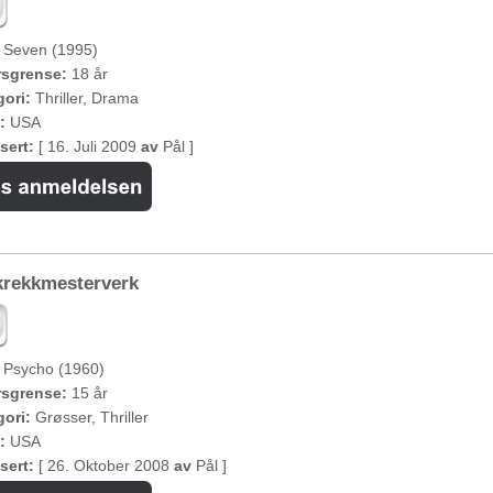
Seven (1995)
rsgrense:
18 år
ori:
Thriller, Drama
:
USA
sert:
[ 16. Juli 2009
av
Pål ]
skrekkmesterverk
Psycho (1960)
rsgrense:
15 år
ori:
Grøsser, Thriller
:
USA
sert:
[ 26. Oktober 2008
av
Pål ]