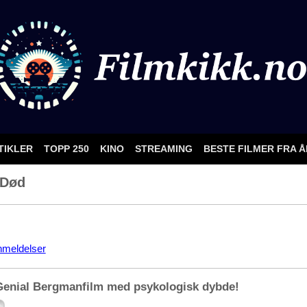
TIKLER
TOPP 250
KINO
STREAMING
BESTE FILMER FRA 
 Død
nmeldelser
Genial Bergmanfilm med psykologisk dybde!