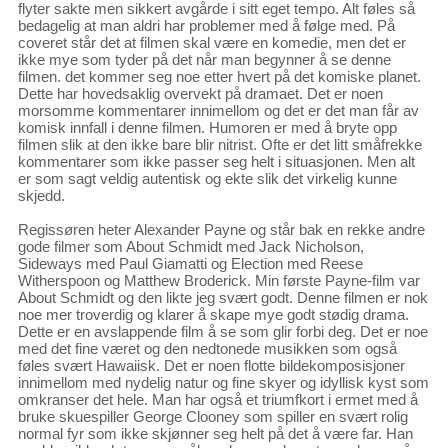
flyter sakte men sikkert avgårde i sitt eget tempo. Alt føles så
bedagelig at man aldri har problemer med å følge med. På
coveret står det at filmen skal være en komedie, men det er
ikke mye som tyder på det når man begynner å se denne
filmen. det kommer seg noe etter hvert på det komiske planet.
Dette har hovedsaklig overvekt på dramaet. Det er noen
morsomme kommentarer innimellom og det er det man får av
komisk innfall i denne filmen. Humoren er med å bryte opp
filmen slik at den ikke bare blir nitrist. Ofte er det litt småfrekke
kommentarer som ikke passer seg helt i situasjonen. Men alt
er som sagt veldig autentisk og ekte slik det virkelig kunne
skjedd.
Regissøren heter Alexander Payne og står bak en rekke andre
gode filmer som About Schmidt med Jack Nicholson,
Sideways med Paul Giamatti og Election med Reese
Witherspoon og Matthew Broderick. Min første Payne-film var
About Schmidt og den likte jeg svært godt. Denne filmen er nok
noe mer troverdig og klarer å skape mye godt stødig drama.
Dette er en avslappende film å se som glir forbi deg. Det er noe
med det fine været og den nedtonede musikken som også
føles svært Hawaiisk. Det er noen flotte bildekomposisjoner
innimellom med nydelig natur og fine skyer og idyllisk kyst som
omkranser det hele. Man har også et triumfkort i ermet med å
bruke skuespiller George Clooney som spiller en svært rolig
normal fyr som ikke skjønner seg helt på det å være far. Han