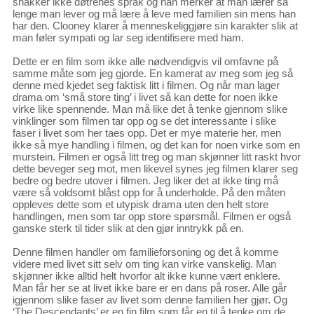
snakker ikke døtrenes språk og han merker at man lærer så
lenge man lever og må lære å leve med familien sin mens han
har den. Clooney klarer å menneskeliggjøre sin karakter slik at
man føler sympati og lar seg identifisere med ham.
Dette er en film som ikke alle nødvendigvis vil omfavne på
samme måte som jeg gjorde. En kamerat av meg som jeg så
denne med kjedet seg faktisk litt i filmen. Og når man lager
drama om ‘små store ting’ i livet så kan dette for noen ikke
virke like spennende. Man må like det å tenke gjennom slike
vinklinger som filmen tar opp og se det interessante i slike
faser i livet som her taes opp. Det er mye materie her, men
ikke så mye handling i filmen, og det kan for noen virke som en
murstein. Filmen er også litt treg og man skjønner litt raskt hvor
dette beveger seg mot, men likevel synes jeg filmen klarer seg
bedre og bedre utover i filmen. Jeg liker det at ikke ting må
være så voldsomt blåst opp for å underholde. På den måten
oppleves dette som et utypisk drama uten den helt store
handlingen, men som tar opp store spørsmål. Filmen er også
ganske sterk til tider slik at den gjør inntrykk på en.
Denne filmen handler om familieforsoning og det å komme
videre med livet sitt selv om ting kan virke vanskelig. Man
skjønner ikke alltid helt hvorfor alt ikke kunne vært enklere.
Man får her se at livet ikke bare er en dans på roser. Alle går
igjennom slike faser av livet som denne familien her gjør. Og
‘The Descendants’ er en fin film som får en til å tenke om de