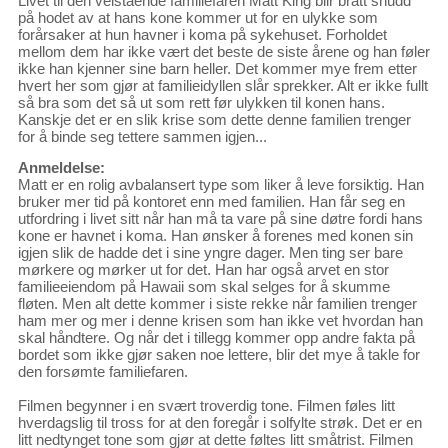
Livet til den velstående familiefaren Matt King blir brått snudd
på hodet av at hans kone kommer ut for en ulykke som
forårsaker at hun havner i koma på sykehuset. Forholdet
mellom dem har ikke vært det beste de siste årene og han føler
ikke han kjenner sine barn heller. Det kommer mye frem etter
hvert her som gjør at familieidyllen slår sprekker. Alt er ikke fullt
så bra som det så ut som rett før ulykken til konen hans.
Kanskje det er en slik krise som dette denne familien trenger
for å binde seg tettere sammen igjen...
Anmeldelse:
Matt er en rolig avbalansert type som liker å leve forsiktig. Han
bruker mer tid på kontoret enn med familien. Han får seg en
utfordring i livet sitt når han må ta vare på sine døtre fordi hans
kone er havnet i koma. Han ønsker å forenes med konen sin
igjen slik de hadde det i sine yngre dager. Men ting ser bare
mørkere og mørker ut for det. Han har også arvet en stor
familieeiendom på Hawaii som skal selges for å skumme
fløten. Men alt dette kommer i siste rekke når familien trenger
ham mer og mer i denne krisen som han ikke vet hvordan han
skal håndtere. Og når det i tillegg kommer opp andre fakta på
bordet som ikke gjør saken noe lettere, blir det mye å takle for
den forsømte familiefaren.
Filmen begynner i en svært troverdig tone. Filmen føles litt
hverdagslig til tross for at den foregår i solfylte strøk. Det er en
litt nedtynget tone som gjør at dette føltes litt småtrist. Filmen