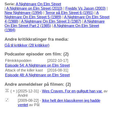
Serie:
A Nightmare On Elm Street
|
A Nightmare on Elm Street (2010)
|
Freddy Vs Jason (2003)
|
New Nightmare (1994)
|
Terror på Elm Street 6 (1991)
|
A
Nightmare On Elm Street 5 (1989)
|
A Nightmare On Elm Street
4 (1988)
|
A Nightmare On Elm Street 3 (1987)
|
A Nightmare
On Elm Street Part 2 (1985)
|
A Nightmare On Elm Street
(1984)
Andre kritikkratinger fra media:
Gå til kritikker (28 kritikker)
Podcaster episoder om film: (2)
Filmkikkpodden
[2022-10-17]
Episode 54: A Nightmare on Elm Street
Attack of the killer kast
[2016-08-31]
Episode 48: A Nightmare on Elm Street
Andre anmeldelser på filmen: (2)
( + )
[2025-12-31] -
Wes Craven. For en gullgutt han var.
av
André
[2009-08-22] -
Ikke helt den klassikeren jeg hadde
ventet
av Pål