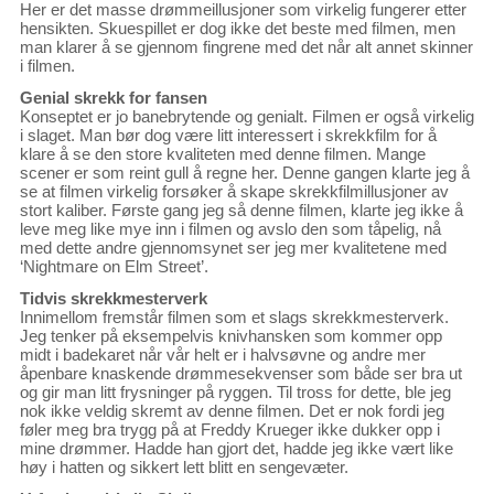
Her er det masse drømmeillusjoner som virkelig fungerer etter
hensikten. Skuespillet er dog ikke det beste med filmen, men
man klarer å se gjennom fingrene med det når alt annet skinner
i filmen.
Genial skrekk for fansen
Konseptet er jo banebrytende og genialt. Filmen er også virkelig
i slaget. Man bør dog være litt interessert i skrekkfilm for å
klare å se den store kvaliteten med denne filmen. Mange
scener er som reint gull å regne her. Denne gangen klarte jeg å
se at filmen virkelig forsøker å skape skrekkfilmillusjoner av
stort kaliber. Første gang jeg så denne filmen, klarte jeg ikke å
leve meg like mye inn i filmen og avslo den som tåpelig, nå
med dette andre gjennomsynet ser jeg mer kvalitetene med
‘Nightmare on Elm Street’.
Tidvis skrekkmesterverk
Innimellom fremstår filmen som et slags skrekkmesterverk.
Jeg tenker på eksempelvis knivhansken som kommer opp
midt i badekaret når vår helt er i halvsøvne og andre mer
åpenbare knaskende drømmesekvenser som både ser bra ut
og gir man litt frysninger på ryggen. Til tross for dette, ble jeg
nok ikke veldig skremt av denne filmen. Det er nok fordi jeg
føler meg bra trygg på at Freddy Krueger ikke dukker opp i
mine drømmer. Hadde han gjort det, hadde jeg ikke vært like
høy i hatten og sikkert lett blitt en sengevæter.