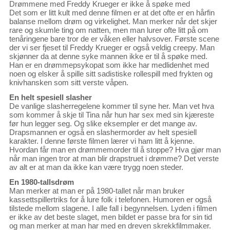
Drømmene med Freddy Krueger er ikke å spøke med
Det som er litt kult med denne filmen er at det ofte er en hårfin
balanse mellom drøm og virkelighet. Man merker når det skjer
rare og skumle ting om natten, men man lurer ofte litt på om
tenåringene bare tror de er våken eller halvsover. Første scene
der vi ser fjeset til Freddy Krueger er også veldig creepy. Man
skjønner da at denne syke mannen ikke er til å spøke med.
Han er en drømmepsykopat som ikke har medlidenhet med
noen og elsker å spille sitt sadistiske rollespill med frykten og
knivhansken som sitt verste våpen.
En helt spesiell slasher
De vanlige slasherregelene kommer til syne her. Man vet hva
som kommer å skje til Tina når hun har sex med sin kjæreste
før hun legger seg. Og slike eksempler er det mange av.
Drapsmannen er også en slashermorder av helt spesiell
karakter. I denne første filmen lærer vi ham litt å kjenne.
Hvordan får man en drømmemorder til å stoppe? Hva gjør man
når man ingen tror at man blir drapstruet i drømme? Det verste
av alt er at man da ikke kan være trygg noen steder.
En 1980-tallsdrøm
Man merker at man er på 1980-tallet når man bruker
kassettspillertriks for å lure folk i telefonen. Humoren er også
tilstede mellom slagene. I alle fall i begynnelsen. Lyden i filmen
er ikke av det beste slaget, men bildet er passe bra for sin tid
og man merker at man har med en dreven skrekkfilmmaker.