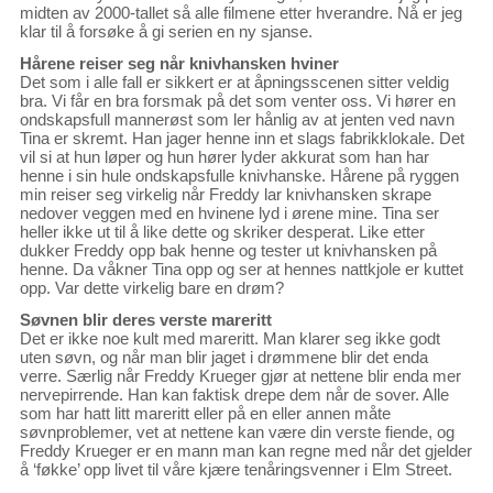
midten av 2000-tallet så alle filmene etter hverandre. Nå er jeg
klar til å forsøke å gi serien en ny sjanse.
Hårene reiser seg når knivhansken hviner
Det som i alle fall er sikkert er at åpningsscenen sitter veldig
bra. Vi får en bra forsmak på det som venter oss. Vi hører en
ondskapsfull mannerøst som ler hånlig av at jenten ved navn
Tina er skremt. Han jager henne inn et slags fabrikklokale. Det
vil si at hun løper og hun hører lyder akkurat som han har
henne i sin hule ondskapsfulle knivhanske. Hårene på ryggen
min reiser seg virkelig når Freddy lar knivhansken skrape
nedover veggen med en hvinene lyd i ørene mine. Tina ser
heller ikke ut til å like dette og skriker desperat. Like etter
dukker Freddy opp bak henne og tester ut knivhansken på
henne. Da våkner Tina opp og ser at hennes nattkjole er kuttet
opp. Var dette virkelig bare en drøm?
Søvnen blir deres verste mareritt
Det er ikke noe kult med mareritt. Man klarer seg ikke godt
uten søvn, og når man blir jaget i drømmene blir det enda
verre. Særlig når Freddy Krueger gjør at nettene blir enda mer
nervepirrende. Han kan faktisk drepe dem når de sover. Alle
som har hatt litt mareritt eller på en eller annen måte
søvnproblemer, vet at nettene kan være din verste fiende, og
Freddy Krueger er en mann man kan regne med når det gjelder
å ‘føkke’ opp livet til våre kjære tenåringsvenner i Elm Street.