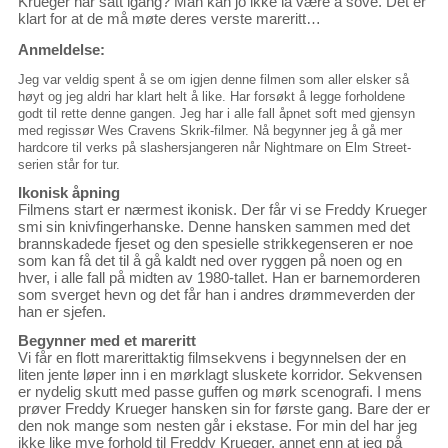
Krueger har satt igang? Man kan jo ikke la være å sove. Det er
klart for at de må møte deres verste mareritt…
Anmeldelse:
Jeg var veldig spent å se om igjen denne filmen som aller elsker så
høyt og jeg aldri har klart helt å like. Har forsøkt å legge forholdene
godt til rette denne gangen. Jeg har i alle fall åpnet soft med gjensyn
med regissør Wes Cravens Skrik-filmer. Nå begynner jeg å gå mer
hardcore til verks på slashersjangeren når Nightmare on Elm Street-
serien står for tur.
Ikonisk åpning
Filmens start er nærmest ikonisk. Der får vi se Freddy Krueger
smi sin knivfingerhanske. Denne hansken sammen med det
brannskadede fjeset og den spesielle strikkegenseren er noe
som kan få det til å gå kaldt ned over ryggen på noen og en
hver, i alle fall på midten av 1980-tallet. Han er barnemorderen
som sverget hevn og det får han i andres drømmeverden der
han er sjefen.
Begynner med et mareritt
Vi får en flott marerittaktig filmsekvens i begynnelsen der en
liten jente løper inn i en mørklagt sluskete korridor. Sekvensen
er nydelig skutt med passe guffen og mørk scenografi. I mens
prøver Freddy Krueger hansken sin for første gang. Bare der er
den nok mange som nesten går i ekstase. For min del har jeg
ikke like mye forhold til Freddy Krueger, annet enn at jeg på