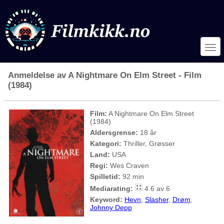
Anmeldelse av A Nightmare On Elm Street - Film
(1984)
Film:
A Nightmare On Elm Street
(1984)
Aldersgrense:
18 år
Kategori:
Thriller, Grøsser
Land:
USA
Regi:
Wes Craven
Spilletid:
92 min
Mediarating:
4.6 av 6
Keyword:
Hevn
,
Slasher
,
Drøm
,
Johnny Depp