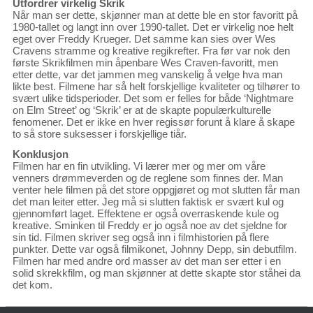
Utfordrer virkelig Skrik
Når man ser dette, skjønner man at dette ble en stor favoritt på
1980-tallet og langt inn over 1990-tallet. Det er virkelig noe helt
eget over Freddy Krueger. Det samme kan sies over Wes
Cravens stramme og kreative regikrefter. Fra før var nok den
første Skrikfilmen min åpenbare Wes Craven-favoritt, men
etter dette, var det jammen meg vanskelig å velge hva man
likte best. Filmene har så helt forskjellige kvaliteter og tilhører to
svært ulike tidsperioder. Det som er felles for både ‘Nightmare
on Elm Street’ og ‘Skrik’ er at de skapte populærkulturelle
fenomener. Det er ikke en hver regissør forunt å klare å skape
to så store suksesser i forskjellige tiår.
Konklusjon
Filmen har en fin utvikling. Vi lærer mer og mer om våre
venners drømmeverden og de reglene som finnes der. Man
venter hele filmen på det store oppgjøret og mot slutten får man
det man leiter etter. Jeg må si slutten faktisk er svært kul og
gjennomført laget. Effektene er også overraskende kule og
kreative. Sminken til Freddy er jo også noe av det sjeldne for
sin tid. Filmen skriver seg også inn i filmhistorien på flere
punkter. Dette var også filmikonet, Johnny Depp, sin debutfilm.
Filmen har med andre ord masser av det man ser etter i en
solid skrekkfilm, og man skjønner at dette skapte stor ståhei da
det kom.