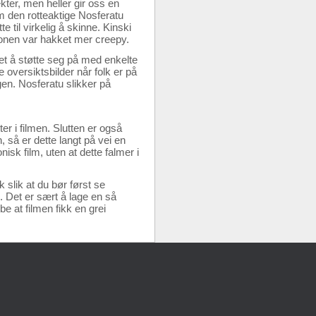
kter, men heller gir oss en
 den rotteaktige Nosferatu
 til virkelig å skinne. Kinski
sjonen var hakket mer creepy.
et å støtte seg på med enkelte
oversiktsbilder når folk er på
gen. Nosferatu slikker på
ter i filmen. Slutten er også
 så er dette langt på vei en
isk film, uten at dette falmer i
 slik at du bør først se
. Det er sært å lage en så
e at filmen fikk en grei