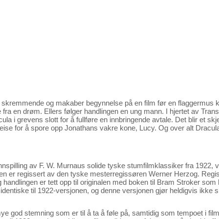
 skremmende og makaber begynnelse på en film før en flaggermus k
 fra en drøm. Ellers følger handlingen en ung mann. I hjertet av Tra
 i grevens slott for å fullføre en innbringende avtale. Det blir et skj
eise for å spore opp Jonathans vakre kone, Lucy. Og over alt Dracula
ninnspilling av F. W. Murnaus solide tyske stumfilmklassiker fra 1922
men er regissert av den tyske mesterregissøren Werner Herzog. Regi
handlingen er tett opp til originalen med boken til Bram Stroker som kil
dentiske til 1922-versjonen, og denne versjonen gjør heldigvis ikke 
e god stemning som er til å ta å føle på, samtidig som tempoet i filmen