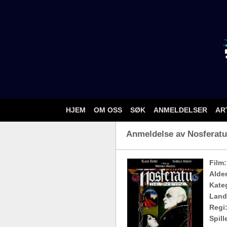
HJEM
OM OSS
SØK
ANMELDELSER
AR
Anmeldelse av Nosferatu 
Film:
Alde
Kateg
Land
Regi
Spill