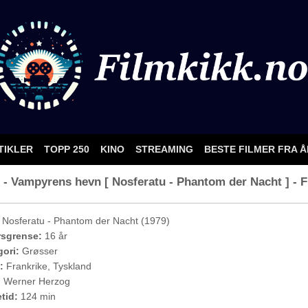
TIKLER
TOPP 250
KINO
STREAMING
BESTE FILMER FRA 
- Vampyrens hevn [ Nosferatu - Phantom der Nacht ] - F
Nosferatu - Phantom der Nacht (1979)
rsgrense:
16 år
ori:
Grøsser
:
Frankrike, Tyskland
:
Werner Herzog
etid:
124 min