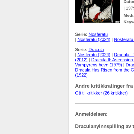
Dato
| 197
Medi
Keyw
Serie:
Nosferatu
|
Nosferatu (2024)
|
Nosferatu
Serie:
Dracula
|
Nosferatu (2024)
|
Dracula - 
(2012)
|
Dracula II: Ascension
Vampyrens hevn (1979)
|
Drac
Dracula Has Risen from the G
(1922)
Andre kritikkratinger fra
Gå til kritikker (26 kritikker)
Anmeldelsen:
Draculanyinnspilling av