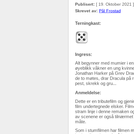
Publisert:
[ 19. Oktober 2021 ]
Skrevet av:
Pål Frostad
Terningkast:
Ingress:
Alt begynner med mumier i en
øyeblikk våkner en ung kvinne
Jonathan Harker på Grev Dracula
de to møtes, drar Dracula på r
pest, skrekk og gru...
Anmeldelse:
Dette er en tributefilm og gje
film undertegnede elsker. Fil
stram linje i denne remaken og 
av scenene er også tilnærmet i
måte.
Som i stumfilmen har filmen my