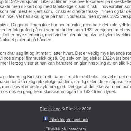
pp til 1922-versjonen. Liker at filmen ikke overfokuserer på skrekkeffe
kte men sikkert opp med fabelaktige Klaus Kinski i hovedrollen som
som han mest er kjent som. Kinski er direkte freaky i filmen og får dette
te sminke. Vet han skal ligne på han i Nosferatu, men synes 1922 ver
isk. Digger at filmen ikke har noe musikk, men bare det kule lydbild
lmen er fotografert på er i samme ånden som 1922 versjonen med mye 
. Det er mye stemning, med vinden uler ute og ulvene hyler i kveldin
 blodet pipler ut på hånden.
m drar seg litt og litt mer til etter hvert. Det er veldig mye levende rot
r vi noe simpel filmmusikk også. Og selv om jeg elsker 1922-versjonen,
er Herzog viser at han kan håndtere en gjeninnspilling av en slik ikon
 i filmen og Kinski er rett mann i front for det hele. Likevel er det nok
ken for å få riktig rekkefølge på dem, særlig siden de er såpass like
men likevel er dette sykt bra gjort. Det gjør at det ikke var noen bomb
 nok nok en gang frem klassikeren også fra 1922 frem i lyset.
Filmkikk.no
© Filmkikk 2026
Filmkikk på facebook
Filmkikk på Instagram