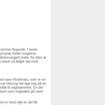
ommer flygende. I neste
nsylvania møter megleren
ebnesvangert møte, for etter at
 reiser så følger det med
, ved navn Nosferatu, som er en
ssør Herzog har lagt seg på en
de til originalverket. En del
skam over originalen på noen
 er med vilje av det litt