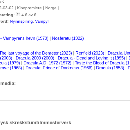
er:
9-03-02 | Kinopremiere | Norge |
arating:
4.6 av 6
ord:
Nyinnspilling
,
Vampyr
 - Vampyrens hevn (1979)
|
Nosferatu (1922)
The last voyage of the Demeter (2023)
|
Renfield (2023)
|
Dracula Unt
 (2003)
|
Dracula 2000 (2000)
|
Dracula - Dead and Loving It (1995)
|
ula (1979)
|
Dracula A.D. 1972 (1972)
|
Taste the Blood of Dracula (
rave (1968)
|
Dracula: Prince of Darkness (1966)
|
Dracula (1958)
|
D
 media:
 tysk skrekkstumfilmmesterverk