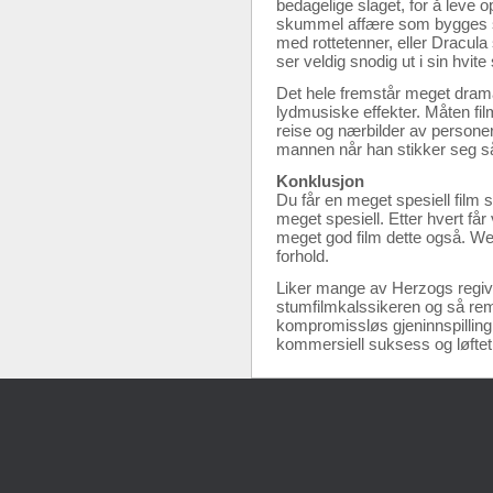
bedagelige slaget, for å leve o
skummel affære som bygges sa
med rottetenner, eller Dracula 
ser veldig snodig ut i sin hvi
Det hele fremstår meget dramat
lydmusiske effekter. Måten fi
reise og nærbilder av personer
mannen når han stikker seg så
Konklusjon
Du får en meget spesiell film so
meget spesiell. Etter hvert få
meget god film dette også. Wern
forhold.
Liker mange av Herzogs regivalg
stumfilmkalssikeren og så rema
kompromissløs gjeninnspilling, 
kommersiell suksess og løftet