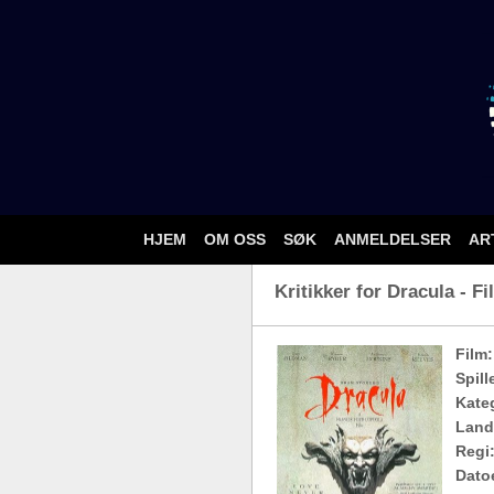
HJEM
OM OSS
SØK
ANMELDELSER
AR
Kritikker for Dracula - Fi
Film:
Spill
Kateg
Land
Regi
Dato