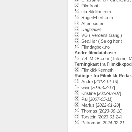
Filmfront
skrekkfilm.com
RogerEbert.com
Aftenposten
Dagbladet
VG ( Verdens Gang )
Se&Hør ( Se og hør )
Filmdagbok.no
Andre filmdatabaser
7.4 IMDB.com ( Internet 
Terningkast fra Filmkikkpo
FilmkikkKenneth
Ratinger fra Filmkikk-Reda
André [
2018-12-13
]
Geir [
2026-03-17
]
Kristine [
2012-07-07
]
Pål [
2007-05-11
]
Marius [
2022-01-20
]
Thomas [
2023-08-18
]
Torstein [
2023-01-24
]
Petromax [
2024-02-21
]