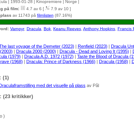
cula | 1993-01-28 | Kinopremiere | Norge |
g på film:
4.7 av 6 [
7.9 av 10 ]
 plass
av 11743 på
filmlisten
(87.16%)
ord:
Vampyr
,
Dracula
,
Bok
,
Keanu Reeves
,
Anthony Hopkins
,
Francis 
The last voyage of the Demeter (2023)
|
Renfield (2023)
|
Dracula Unt
 (2003)
|
Dracula 2000 (2000)
|
Dracula - Dead and Loving It (1995)
|
ula (1979)
|
Dracula A.D. 1972 (1972)
|
Taste the Blood of Dracula (
rave (1968)
|
Dracula: Prince of Darkness (1966)
|
Dracula (1958)
|
D
 (1)
Draculaframstilling med det visuelle på plass
av Pål
 (23 kritikker)
o )