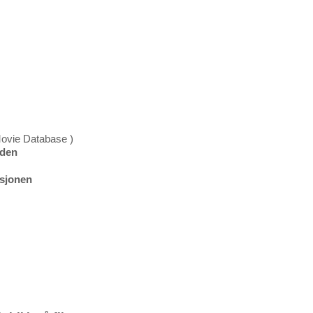
Movie Database )
dden
ksjonen