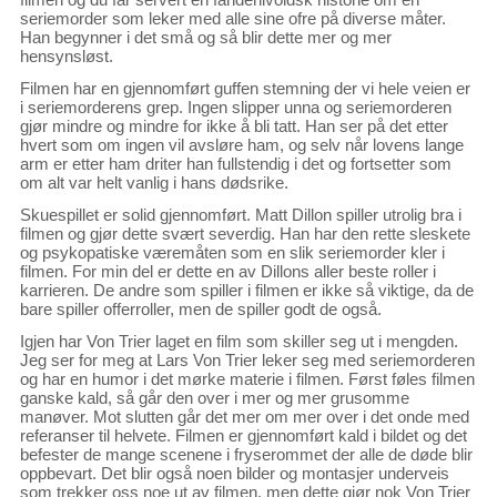
seriemorder som leker med alle sine ofre på diverse måter.
Han begynner i det små og så blir dette mer og mer
hensynsløst.
Filmen har en gjennomført guffen stemning der vi hele veien er
i seriemorderens grep. Ingen slipper unna og seriemorderen
gjør mindre og mindre for ikke å bli tatt. Han ser på det etter
hvert som om ingen vil avsløre ham, og selv når lovens lange
arm er etter ham driter han fullstendig i det og fortsetter som
om alt var helt vanlig i hans dødsrike.
Skuespillet er solid gjennomført. Matt Dillon spiller utrolig bra i
filmen og gjør dette svært severdig. Han har den rette sleskete
og psykopatiske væremåten som en slik seriemorder kler i
filmen. For min del er dette en av Dillons aller beste roller i
karrieren. De andre som spiller i filmen er ikke så viktige, da de
bare spiller offerroller, men de spiller godt de også.
Igjen har Von Trier laget en film som skiller seg ut i mengden.
Jeg ser for meg at Lars Von Trier leker seg med seriemorderen
og har en humor i det mørke materie i filmen. Først føles filmen
ganske kald, så går den over i mer og mer grusomme
manøver. Mot slutten går det mer om mer over i det onde med
referanser til helvete. Filmen er gjennomført kald i bildet og det
befester de mange scenene i fryserommet der alle de døde blir
oppbevart. Det blir også noen bilder og montasjer underveis
som trekker oss noe ut av filmen, men dette gjør nok Von Trier