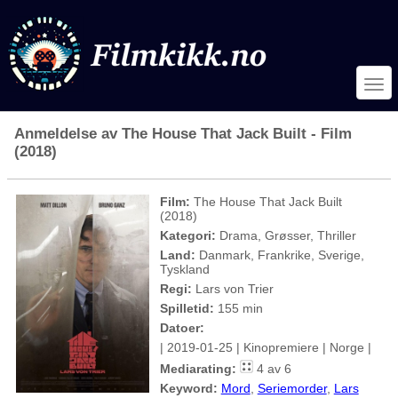
Anmeldelse av The House That Jack Built - Film
(2018)
Film:
The House That Jack Built
(2018)
Kategori:
Drama, Grøsser, Thriller
Land:
Danmark, Frankrike, Sverige,
Tyskland
Regi:
Lars von Trier
Spilletid:
155 min
Datoer:
| 2019-01-25 | Kinopremiere | Norge |
Mediarating:
4 av 6
Keyword:
Mord
,
Seriemorder
,
Lars