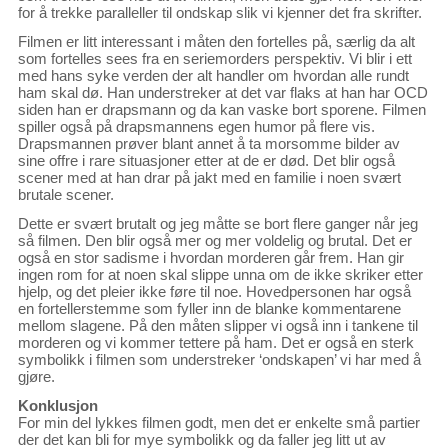
for å trekke paralleller til ondskap slik vi kjenner det fra skrifter.
Filmen er litt interessant i måten den fortelles på, særlig da alt
som fortelles sees fra en seriemorders perspektiv. Vi blir i ett
med hans syke verden der alt handler om hvordan alle rundt
ham skal dø. Han understreker at det var flaks at han har OCD
siden han er drapsmann og da kan vaske bort sporene. Filmen
spiller også på drapsmannens egen humor på flere vis.
Drapsmannen prøver blant annet å ta morsomme bilder av
sine offre i rare situasjoner etter at de er død. Det blir også
scener med at han drar på jakt med en familie i noen svært
brutale scener.
Dette er svært brutalt og jeg måtte se bort flere ganger når jeg
så filmen. Den blir også mer og mer voldelig og brutal. Det er
også en stor sadisme i hvordan morderen går frem. Han gir
ingen rom for at noen skal slippe unna om de ikke skriker etter
hjelp, og det pleier ikke føre til noe. Hovedpersonen har også
en fortellerstemme som fyller inn de blanke kommentarene
mellom slagene. På den måten slipper vi også inn i tankene til
morderen og vi kommer tettere på ham. Det er også en sterk
symbolikk i filmen som understreker ‘ondskapen’ vi har med å
gjøre.
Konklusjon
For min del lykkes filmen godt, men det er enkelte små partier
der det kan bli for mye symbolikk og da faller jeg litt ut av