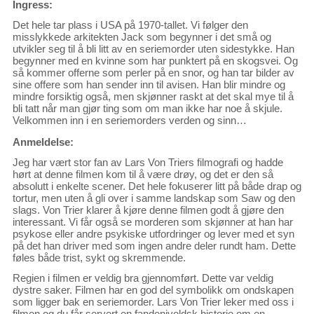
Ingress:
Det hele tar plass i USA på 1970-tallet. Vi følger den
misslykkede arkitekten Jack som begynner i det små og
utvikler seg til å bli litt av en seriemorder uten sidestykke. Han
begynner med en kvinne som har punktert på en skogsvei. Og
så kommer offerne som perler på en snor, og han tar bilder av
sine offere som han sender inn til avisen. Han blir mindre og
mindre forsiktig også, men skjønner raskt at det skal mye til å
bli tatt når man gjør ting som om man ikke har noe å skjule.
Velkommen inn i en seriemorders verden og sinn…
Anmeldelse:
Jeg har vært stor fan av Lars Von Triers filmografi og hadde
hørt at denne filmen kom til å være drøy, og det er den så
absolutt i enkelte scener. Det hele fokuserer litt på både drap og
tortur, men uten å gli over i samme landskap som Saw og den
slags. Von Trier klarer å kjøre denne filmen godt å gjøre den
interessant. Vi får også se morderen som skjønner at han har
psykose eller andre psykiske utfordringer og lever med et syn
på det han driver med som ingen andre deler rundt ham. Dette
føles både trist, sykt og skremmende.
Regien i filmen er veldig bra gjennomført. Dette var veldig
dystre saker. Filmen har en god del symbolikk om ondskapen
som ligger bak en seriemorder. Lars Von Trier leker med oss i
filmen og du får servert en fandenivoldsk historie om en