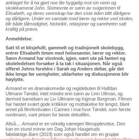
anklaget for å ha gjort noe lite hyggelig mot sin venn og
skolekamerat John. Sistnevnte er sønn av svigerinnen til
Elisabeth, og deres vennskap har den siste tiden blitt dårligere
og dårligere. Under en samtale med lærer og rektor ved skolen,
blir både tålmodighet, historikk, relasjoner og sannheten satt
kraftig på prøve.
Anmeldelse:
Satt til et klisjefullt, gammelt og tradisjonelt skolebygg,
entrer Elisabeth timen med helsesøster, lærer og rektor.
Sønn Armand har visstnok, igjen, vært ute på fanteri og
skoleledelsen forsøker å ta tak i situasjonen. Når også
offeret Johns foreldre i Sarah og Anders deltar, går det
ikke lenge før uenigheter, uklarheter og diskusjonene blir
høylytte.
Armand
er en dramakomedie og regidebuten til Halfdan
Ullmann Tøndel, intet mindre enn sønn av Linn Ullman, og
dermed barnebarn av Liv Ullmann og Ingmar Bergman. Filmen
har høstet svært gode kritikker og mottakelse for lengst, blant
annet på filmfestivalen i Cannes i mai hvor Tøndel, som første
nordmann, vant prisen for beste debutfilm.
Altså…
Armand
er en virkelig særegen filmopplevelse. Den
kan en stund minne om Dag Johan Haugeruds
fabelaktige
Barn
(2019) som også handlet om en gruppe