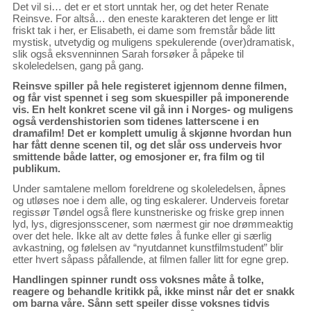
Det vil si… det er et stort unntak her, og det heter Renate
Reinsve. For altså… den eneste karakteren det lenge er litt
friskt tak i her, er Elisabeth, ei dame som fremstår både litt
mystisk, utvetydig og muligens spekulerende (over)dramatisk,
slik også eksvenninnen Sarah forsøker å påpeke til
skoleledelsen, gang på gang.
Reinsve spiller på hele registeret igjennom denne filmen,
og får vist spennet i seg som skuespiller på imponerende
vis. En helt konkret scene vil gå inn i Norges- og muligens
også verdenshistorien som tidenes latterscene i en
dramafilm! Det er komplett umulig å skjønne hvordan hun
har fått denne scenen til, og det slår oss underveis hvor
smittende både latter, og emosjoner er, fra film og til
publikum.
Under samtalene mellom foreldrene og skoleledelsen, åpnes
og utløses noe i dem alle, og ting eskalerer. Underveis foretar
regissør Tøndel også flere kunstneriske og friske grep innen
lyd, lys, digresjonsscener, som nærmest gir noe drømmeaktig
over det hele. Ikke alt av dette føles å funke eller gi særlig
avkastning, og følelsen av “nyutdannet kunstfilmstudent” blir
etter hvert såpass påfallende, at filmen faller litt for egne grep.
Handlingen spinner rundt oss voksnes måte å tolke,
reagere og behandle kritikk på, ikke minst når det er snakk
om barna våre. Sånn sett speiler disse voksnes tidvis