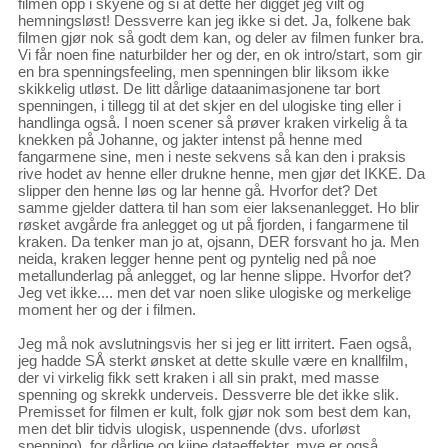
filmen opp i skyene og si at dette her digget jeg vilt og
hemningsløst! Dessverre kan jeg ikke si det. Ja, folkene bak
filmen gjør nok så godt dem kan, og deler av filmen funker bra.
Vi får noen fine naturbilder her og der, en ok intro/start, som gir
en bra spenningsfeeling, men spenningen blir liksom ikke
skikkelig utløst. De litt dårlige dataanimasjonene tar bort
spenningen, i tillegg til at det skjer en del ulogiske ting eller i
handlinga også. I noen scener så prøver kraken virkelig å ta
knekken på Johanne, og jakter intenst på henne med
fangarmene sine, men i neste sekvens så kan den i praksis
rive hodet av henne eller drukne henne, men gjør det IKKE. Da
slipper den henne løs og lar henne gå. Hvorfor det? Det
samme gjelder dattera til han som eier laksenanlegget. Ho blir
røsket avgårde fra anlegget og ut på fjorden, i fangarmene til
kraken. Da tenker man jo at, ojsann, DER forsvant ho ja. Men
neida, kraken legger henne pent og pyntelig ned på noe
metallunderlag på anlegget, og lar henne slippe. Hvorfor det?
Jeg vet ikke.... men det var noen slike ulogiske og merkelige
moment her og der i filmen.
Jeg må nok avslutningsvis her si jeg er litt irritert. Faen også,
jeg hadde SÅ sterkt ønsket at dette skulle være en knallfilm,
der vi virkelig fikk sett kraken i all sin prakt, med masse
spenning og skrekk underveis. Dessverre ble det ikke slik.
Premisset for filmen er kult, folk gjør nok som best dem kan,
men det blir tidvis ulogisk, uspennende (dvs. uforløst
spenning), for dårlige og kjipe dataeffekter, mye er også