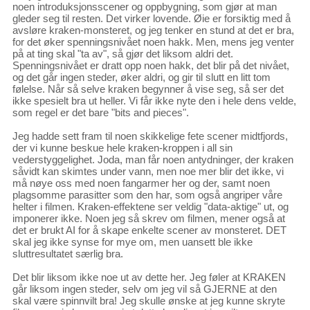
noen introduksjonsscener og oppbygning, som gjør at man
gleder seg til resten. Det virker lovende. Øie er forsiktig med å
avsløre kraken-monsteret, og jeg tenker en stund at det er bra,
for det øker spenningsnivået noen hakk. Men, mens jeg venter
på at ting skal "ta av", så gjør det liksom aldri det.
Spenningsnivået er dratt opp noen hakk, det blir på det nivået,
og det går ingen steder, øker aldri, og gir til slutt en litt tom
følelse. Når så selve kraken begynner å vise seg, så ser det
ikke spesielt bra ut heller. Vi får ikke nyte den i hele dens velde,
som regel er det bare "bits and pieces".
Jeg hadde sett fram til noen skikkelige fete scener midtfjords,
der vi kunne beskue hele kraken-kroppen i all sin
vederstyggelighet. Joda, man får noen antydninger, der kraken
såvidt kan skimtes under vann, men noe mer blir det ikke, vi
må nøye oss med noen fangarmer her og der, samt noen
plagsomme parasitter som den har, som også angriper våre
helter i filmen. Kraken-effektene ser veldig "data-aktige" ut, og
imponerer ikke. Noen jeg så skrev om filmen, mener også at
det er brukt AI for å skape enkelte scener av monsteret. DET
skal jeg ikke synse for mye om, men uansett ble ikke
sluttresultatet særlig bra.
Det blir liksom ikke noe ut av dette her. Jeg føler at KRAKEN
går liksom ingen steder, selv om jeg vil så GJERNE at den
skal være spinnvilt bra! Jeg skulle ønske at jeg kunne skryte