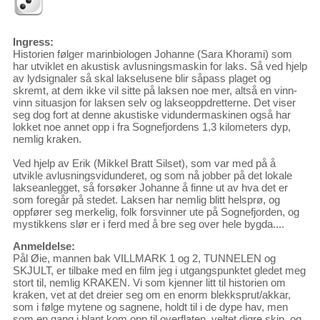
Ingress:
Historien følger marinbiologen Johanne (Sara Khorami) som
har utviklet en akustisk avlusningsmaskin for laks. Så ved hjelp
av lydsignaler så skal lakselusene blir såpass plaget og
skremt, at dem ikke vil sitte på laksen noe mer, altså en vinn-
vinn situasjon for laksen selv og lakseoppdretterne. Det viser
seg dog fort at denne akustiske vidundermaskinen også har
lokket noe annet opp i fra Sognefjordens 1,3 kilometers dyp,
nemlig kraken.
Ved hjelp av Erik (Mikkel Bratt Silset), som var med på å
utvikle avlusningsvidunderet, og som nå jobber på det lokale
lakseanlegget, så forsøker Johanne å finne ut av hva det er
som foregår på stedet. Laksen har nemlig blitt helsprø, og
oppfører seg merkelig, folk forsvinner ute på Sognefjorden, og
mystikkens slør er i ferd med å bre seg over hele bygda....
Anmeldelse:
Pål Øie, mannen bak VILLMARK 1 og 2, TUNNELEN og
SKJULT, er tilbake med en film jeg i utgangspunktet gledet meg
stort til, nemlig KRAKEN. Vi som kjenner litt til historien om
kraken, vet at det dreier seg om en enorm blekksprut/akkar,
som i følge mytene og sagnene, holdt til i de dype hav, men
som en gang i blant kom opp til overflaten, veltet digre skip, og