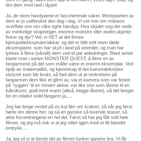
dro dem med ned i dypet.
Ja, de store havdypene er fascinerende saker. Mesteparten av
dem er jo uutforsket den dag i dag. Vi vet mer om månens
overflate enn om våre egne havdyp. Hva skjuler seg der nede
av merkelige skapninger, enorme monstre eller andre ukjente
fisker og dyr? Vel, vi VET at det finnes
kjempeblekkspruter/akkar, og det er blitt sett noen døde
eksemplarer, som har skylt i land på strender, og man har
lykkes å filme (såvidt) dem ved et par anledninger. Blant annet
klarte man i serien MONSTER QUEST, å filme en av
fangarmene på det som måtte være et enormt eksemplar. Ved
hjelp av matematikk, og kjennskap til det kameratekniske
utstyret som ble brukt, så fant dem ut at omkretsen på
fangarmen dem fikk et glimt av, via et kamera som var festet
på "ryggen" til en mindre akkar, var like stor som lårene til en
fullvoksen, godt trent mann (altså, begge lårene), så det borger
for en relativt solid fangarm ja.....
Jeg har lenge ventet på en kul film om kraken, så når jeg først
hørte om denne her, og så en ganske så lovende teaser, så
økte forventningene en hel del. Først nå har jeg fått sett hele
filmen, og jeg må nok si at jeg sitter igjen med et litt blandet
inntrykk....
Ja, jeg vil si at første del av filmen funker ganske bra. Vi får