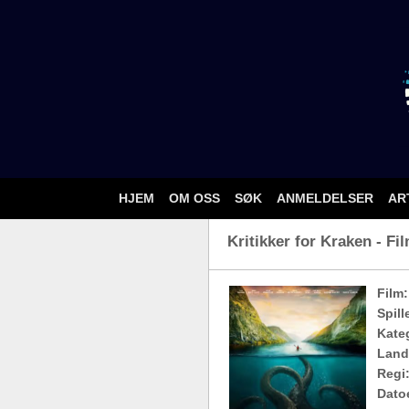
HJEM
OM OSS
SØK
ANMELDELSER
AR
Kritikker for Kraken - Fi
Film:
Spill
Kateg
Land
Regi
Dato