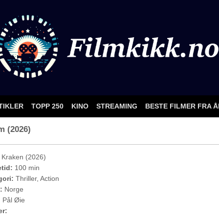
TIKLER
TOPP 250
KINO
STREAMING
BESTE FILMER FRA 
lm (2026)
Kraken (2026)
etid:
100 min
ori:
Thriller, Action
:
Norge
:
Pål Øie
er: