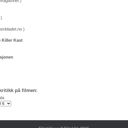
Magasinet )
)
tenbladet.no )
 Killer Kast
ksjonen
ritikk på filmen:
la