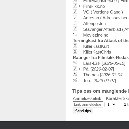
FilmMagasinet.no ( Film
+
Filmkikk.no
VG ( Verdens Gang )
Adressa ( Adressavisen 
Aftenposten
Stavanger Aftenblad ( Af
Moviezine.no
Terningkast fra Attack of the
KillerKastKurt
KillerKastChris
Ratinger fra Filmkikk-Reda
Lars-Erik [
2026-05-10
]
+
Pål [
2026-02-07
]
Thomas [
2026-03-04
]
Tore [
2026-02-07
]
Tips oss om manglende k
Anmeldelselink
Karakter
Ska
|
|