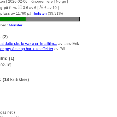
ken | 2026-02-06 | Kinopremiere | Norge |
g på film:
3.6 av 6 [
6 av 10 ]
 plass
av 11760 på
filmlisten
(39.31%)
ord:
Monster
 (2)
t dette skulle være en knallfilm...
av Lars-Erik
er gøy å se og har kule effekter
av Pål
lm: (1)
-02-18]
 (18 kritikker)
gasinet )