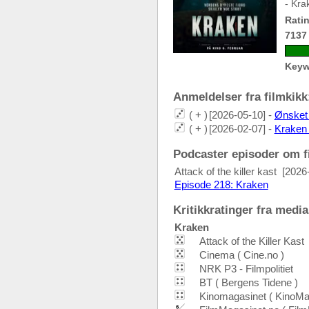
- Kra
Ratin
7137
Keyw
Anmeldelser fra filmkikk:
( + )
[2026-05-10] -
Ønsket a
( + )
[2026-02-07] -
Kraken 
Podcaster episoder om fi
Attack of the killer kast
[2026
Episode 218: Kraken
Kritikkratinger fra media:
Kraken
Attack of the Killer Kast
Cinema ( Cine.no )
NRK P3 - Filmpolitiet
BT ( Bergens Tidene )
Kinomagasinet ( KinoMa