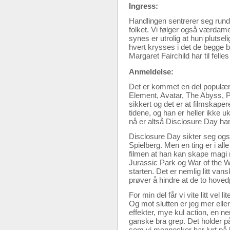
Ingress:
Handlingen sentrerer seg rund
folket. Vi følger også værdam
synes er utrolig at hun plutsel
hvert krysses i det de begge 
Margaret Fairchild har til fe
Anmeldelse:
Det er kommet en del populær
Element, Avatar, The Abyss, P
sikkert og det er at filmskap
tidene, og han er heller ikke
nå er altså Disclosure Day han
Disclosure Day sikter seg og
Spielberg. Men en ting er i alle
filmen at han kan skape magi
Jurassic Park og War of the W
starten. Det er nemlig litt van
prøver å hindre at de to hoved
For min del får vi vite litt vel
Og mot slutten er jeg mer eller
effekter, mye kul action, en ne
ganske bra grep. Det holder p
som vi mennesker har lurt på le