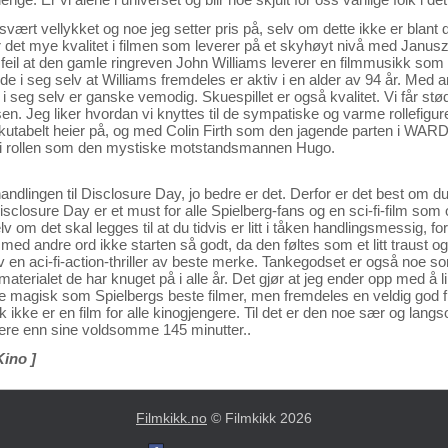
svært vellykket og noe jeg setter pris på, selv om dette ikke er blant de
 det mye kvalitet i filmen som leverer på et skyhøyt nivå med Janusz K
dri feil at den gamle ringreven John Williams leverer en filmmusikk so
 i seg selv at Williams fremdeles er aktiv i en alder av 94 år. Med a
t i seg selv er ganske vemodig. Skuespillet er også kvalitet. Vi får stød
en. Jeg liker hvordan vi knyttes til de sympatiske og varme rollefigur
skutabelt heier på, og med Colin Firth som den jagende parten i WAR
 i rollen som den mystiske motstandsmannen Hugo.
dlingen til Disclosure Day, jo bedre er det. Derfor er det best om du
 Disclosure Day er et must for alle Spielberg-fans og en sci-fi-film som
om det skal legges til at du tidvis er litt i tåken handlingsmessig, for
 med andre ord ikke starten så godt, da den føltes som et litt traust 
itt av en aci-fi-action-thriller av beste merke. Tankegodset er også noe so
materialet de har knuget på i alle år. Det gjør at jeg ender opp med å li
ike magisk som Spielbergs beste filmer, men fremdeles en veldig god 
 ikke er en film for alle kinogjengere. Til det er den noe sær og lang
tere enn sine voldsomme 145 minutter..
Kino ]
Filmkikk.no
© Filmkikk 2026