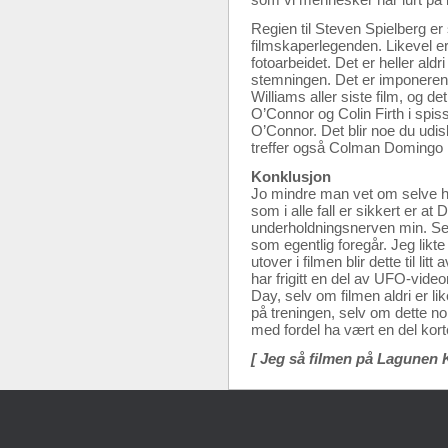
Regien til Steven Spielberg er 
filmskaperlegenden. Likevel er
fotoarbeidet. Det er heller al
stemningen. Det er imponerende
Williams aller siste film, og de
O’Connor og Colin Firth i spiss
O’Connor. Det blir noe du udi
treffer også Colman Domingo
Konklusjon
Jo mindre man vet om selve han
som i alle fall er sikkert er at
underholdningsnerven min. Selv 
som egentlig foregår. Jeg likte
utover i filmen blir dette til l
har frigitt en del av UFO-video
Day, selv om filmen aldri er l
på treningen, selv om dette nok
med fordel ha vært en del kor
[ Jeg så filmen på Lagunen 