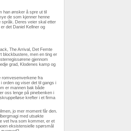
han ønsker å spre ut til
 mye de som kjenner henne
e språk. Deres veier skal etter
r det Daniel Kellner og
ack, The Arrival, Det Femte
t blockbustere, men en ting er
busterregissørene gjennom
tredje grad, Klodenes kamp og
e romvesenverkene fra
i orden og viser det til gangs i
som er mannen bak både
er oss lenge på pinebenken i
skruppelløse krefter i et firma
i filmen, jo mer moment får den.
pielbergmagi med utsøkte
ikke vet hva som kommer, er et
noen eksistensielle spørsmål
det øyemed?