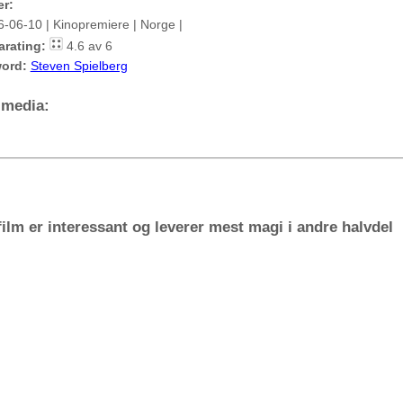
er:
6-06-10 | Kinopremiere | Norge |
arating:
4.6 av 6
ord:
Steven Spielberg
 media:
film er interessant og leverer mest magi i andre halvdel