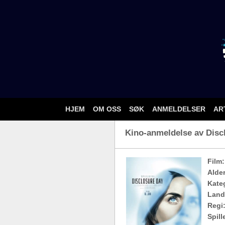
HJEM
OM OSS
SØK
ANMELDELSER
AR
Kino-anmeldelse av Discl
Film:
Alde
Kateg
Land
Regi
Spill