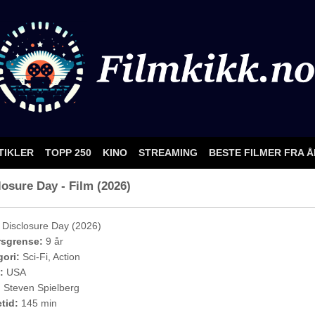
TIKLER
TOPP 250
KINO
STREAMING
BESTE FILMER FRA 
osure Day - Film (2026)
Disclosure Day (2026)
rsgrense:
9 år
ori:
Sci-Fi, Action
:
USA
:
Steven Spielberg
etid:
145 min