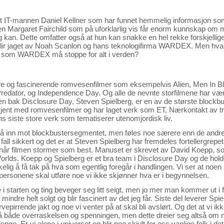
t IT-mannen Daniel Kellner som har funnet hemmelig informasjon som 
en Margaret Fairchild som på uforklarlig vis får enorm kunnskap om
ig kan. Dette omfatter også at hun kan snakke en hel rekke forskjellig
blir jaget av Noah Scanlon og hans teknologifirma WARDEX. Men hva e
lles som WARDEX må stoppe for alt i verden?
e og fascinerende romvesenfilmer som eksempelvis Alien, Men In Bl
redator, og Independence Day. Og alle de nevnte storfilmene har vær
eren bak Disclosure Day, Steven Spielberg, er en av de største block
 ukjent med romvesenfilmer og har laget verk som ET, Nærkontakt av 
s siste store verk som tematiserer utenomjordisk liv.
så inn mot blockbustersegmentet, men føles noe særere enn de andr
 fall sikkert og det er at Steven Spielberg har fremdeles fortellergrepet 
 når filmen stormer som best. Manuset er skrevet av David Koepp, 
orlds. Koepp og Spielberg er et bra team i Disclosure Day og de hold
skelig å få tak på hva som egentlig foregår i handlingen. Vi ser at noen 
personene skal utføre noe vi ikke skjønner hva er i begynnelsen.
 lite i starten og ting beveger seg litt seigt, men jo mer man kommer ut 
 mindre helt solgt og blir fascinert av det jeg får. Siste del leverer S
rvepirrende jakt og noe vi venter på at skal bli avslørt. Og det at vi 
å både overraskelsen og spenningen, men dette dreier seg altså om 
nge. Er vi alene i universet og blir noe skjult for oss vanlige folk i 