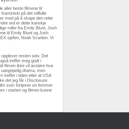
 aller beste filmene til
aminiski på det stilfulle
m er med på å skape den rette
ndre ord er dette kanskje
ige roller fra Emily Blunt, Josh
ene til Emily Blunt og Josh
DEX-sjefen, Noah Scanlon. Vi
 opplever resten selv. Det
 også treffer meg godt i
di filmen ikke vil avsløre hva
og uangripelig drama, men
m treffer i tiden etter at USA
ke det jeg får i Disclosure
film som fortjener en femmer
som i starten og filmen kunne