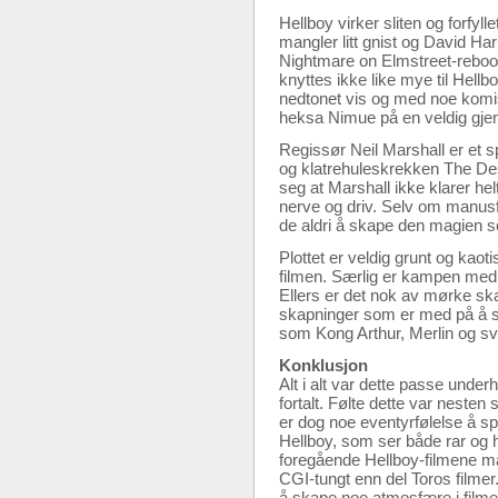
Hellboy virker sliten og forfy
mangler litt gnist og David H
Nightmare on Elmstreet-reboot
knyttes ikke like mye til Hellb
nedtonet vis og med noe komisk
heksa Nimue på en veldig gjenno
Regissør Neil Marshall er et s
og klatrehuleskrekken The Des
seg at Marshall ikke klarer helt
nerve og driv. Selv om manus
de aldri å skape den magien so
Plottet er veldig grunt og kao
filmen. Særlig er kampen med 
Ellers er det nok av mørke ska
skapninger som er med på å set
som Kong Arthur, Merlin og sv
Konklusjon
Alt i alt var dette passe under
fortalt. Følte dette var neste
er dog noe eventyrfølelse å spo
Hellboy, som ser både rar og h
foregående Hellboy-filmene man
CGI-tungt enn del Toros filmer
å skape noe atmosfære i filmen,