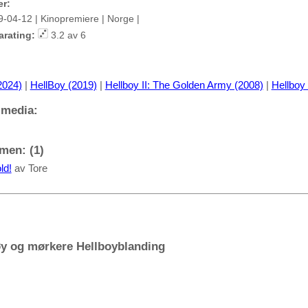
er:
9-04-12 | Kinopremiere | Norge |
arating:
3.2 av 6
2024)
|
HellBoy (2019)
|
Hellboy II: The Golden Army (2008)
|
Hellboy
 media:
men: (1)
ld!
av Tore
øy og mørkere Hellboyblanding