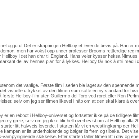
mel og jord. Det er skapningen Hellboy et levende bevis på. Han er m
t demon, men har vokst opp under professor Brooms rettferdige regim
 Hellboy i det han drar til England. Hans veier kysser heksa Nimues 
arkant del av hennes plan for å lykkes. Hellboy får nok å stri med i 
 utenom det vanlige. Første film i serien ble laget av den spennende
 det visuelle uttrykket av den filmen som satte en ny standard for hva
å første Hellboy-film uten Guillermo del Toro ved roret eller Ron Perl
lelser, selv om jeg ser filmen likevel i håp om at den skal klare å ove
boy er en reboot i Hellboy-universet og fortsetter ikke på de tidligere f
n ny greie, selv om jeg ikke blir helt overbevist om at Hellboy alla 201
tarter litt halvveis lovende. I starten får vi en wrestlingkamp der H
ampen er litt underholdende og bølger litt frem og tilbake. Det viser
-vampyrlignende skikkelse. Etter starten faller filmen litt i driv og ener