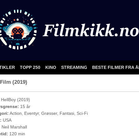
TIKLER
TOPP 250
KINO
STREAMING
BESTE FILMER FRA 
Film (2019)
HellBoy (2019)
rsgrense:
15 år
ori:
Action, Eventyr, Grøsser, Fantasi, Sci-Fi
:
USA
:
Neil Marshall
etid:
120 min