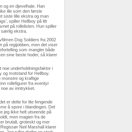
en og en djevelhale. Han
ke ille som den første
siste lille ekstra og man
’, spiller Hellboy på litt
et på rollelisten. Hun spiller
 særlig ekstra.
lvfilmen Dog Soldiers fra 2002
n på regijobben, men det viser
oriefortelling som mangler både
n sine beste hoder, så klarer
t noe underholdningsfaktor i
 og motstand for Hellboy.
e monstre og kraftige
n rollefigurer fra eventyr
noe av inntrykket.
et er dette for lite fengende
isme å spore i blandingen. Det
te jeg ikke helt utseende på
holdt, men magien fra de
r brutalt, groteskt og mer
 Regissør Neil Marshall klarer
n. Jeg ruller derfor en sterk