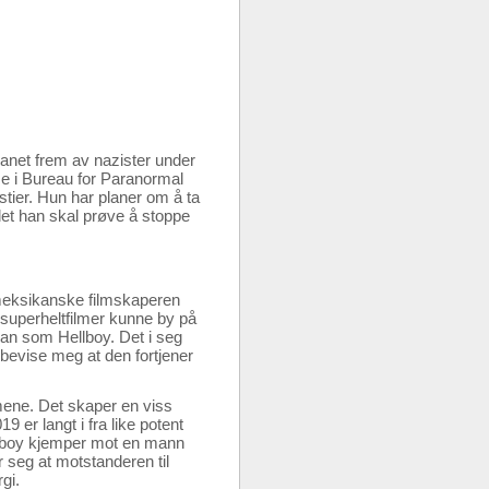
anet frem av nazister under
e i Bureau for Paranormal
stier. Hun har planer om å ta
det han skal prøve å stoppe
 meksikanske filmskaperen
 superheltfilmer kunne by på
man som Hellboy. Det i seg
rbevise meg at den fortjener
ilmene. Det skaper en viss
9 er langt i fra like potent
ellboy kjemper mot en mann
 seg at motstanderen til
gi.