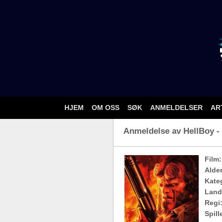
HJEM
OM OSS
SØK
ANMELDELSER
AR
Anmeldelse av HellBoy - 
Film:
Alde
Kateg
Land
Regi
Spill