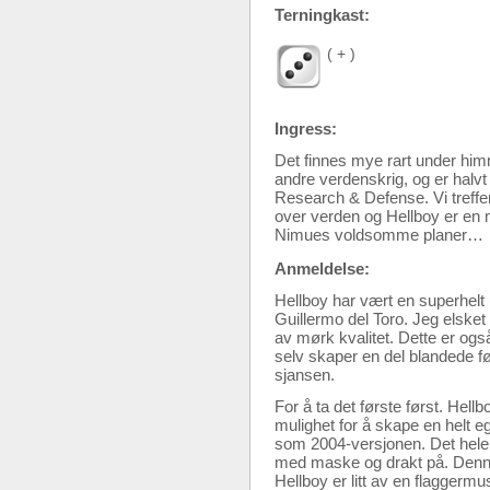
Terningkast:
( + )
Ingress:
Det finnes mye rart under him
andre verdenskrig, og er halv
Research & Defense. Vi treffer
over verden og Hellboy er en m
Nimues voldsomme planer…
Anmeldelse:
Hellboy har vært en superhelt
Guillermo del Toro. Jeg elsket
av mørk kvalitet. Dette er ogs
selv skaper en del blandede fø
sjansen.
For å ta det første først. Hell
mulighet for å skape en helt ege
som 2004-versjonen. Det hele s
med maske og drakt på. Denne k
Hellboy er litt av en flaggermus