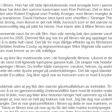
llet i filmen. Han har sitt røde djevelutseende med avsagde horn i pann
arbour har ikke den samme karismaen som Ron Perlman. Det er ikke li
en uten Robert Englund som Freddy Krueger, men filmen mangler det 
oy-karakteren. David Harbour, best kjent som sheriffen i ‘Stranger Things
 timing, men likevel er det nok Milla Jovovich som er det største navn
msnittlig dag på jobb for henne. Hun klarer aldri å tilføre filmen noe
pennende navn for en slik film. Han står nemlig bak den potente varu
cent fra 2005. Dermed fikk jeg noe tro på filmen når jeg oppdaget ha
 å ro dette helt i land. Det blir for mye dårlige effekter og en filmhist
forfatter Andrew Cosby og tegneserieskaper Mike Mignola slår samme
m man krever av en slik rollefigur.
tisk og ikke like medrivende som i de foregående filmene. Likevel er de
de store troll-lignende kjempene ganske kule. De skaper nok hodebry
pninger i filmen. Du treffer både vampyrer, varulver, hekser, og andr
te det rette dystre preget på underholdningen. Det blir også blandet in
erdet Excalibur. Jeg liker også noe av humoren som er med å krydre 
holdende uten at jeg fikk den største gåsehudfølelsen av innholdet. Til d
n som å se en gjennomsnittlig Underworldfilm bare med litt mindre real
re til tider, men jeg føler ikke historien henger helt sammen og så lik
erjet ut, mer enn en helt jeg trekkes nok mot. Jeg ble dog noe under
gler. Det er noe grøssereffekter i filmen og dette er noe mørkere, me
. Tidvis er filmen inne på noe og du får det rette mørke eventyrpreget.
 og det får meg noe investert, selv om dette ikke holder hele veien in