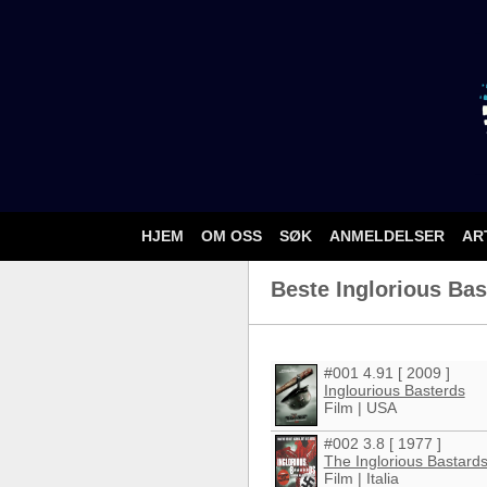
HJEM
OM OSS
SØK
ANMELDELSER
AR
Beste Inglorious Bas
#001 4.91 [ 2009 ]
Inglourious Basterds
Film | USA
#002 3.8 [ 1977 ]
The Inglorious Bastard
Film | Italia