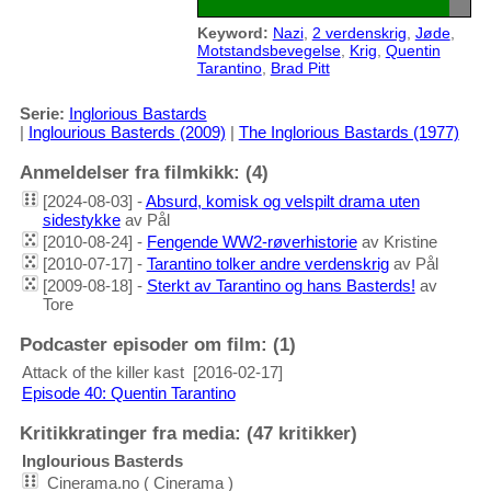
Keyword:
Nazi
,
2 verdenskrig
,
Jøde
,
Motstandsbevegelse
,
Krig
,
Quentin
Tarantino
,
Brad Pitt
Serie:
Inglorious Bastards
|
Inglourious Basterds (2009)
|
The Inglorious Bastards (1977)
Anmeldelser fra filmkikk: (4)
[2024-08-03] -
Absurd, komisk og velspilt drama uten
sidestykke
av Pål
[2010-08-24] -
Fengende WW2-røverhistorie
av Kristine
[2010-07-17] -
Tarantino tolker andre verdenskrig
av Pål
[2009-08-18] -
Sterkt av Tarantino og hans Basterds!
av
Tore
Podcaster episoder om film: (1)
Attack of the killer kast
[2016-02-17]
Episode 40: Quentin Tarantino
Kritikkratinger fra media: (47 kritikker)
Inglourious Basterds
Cinerama.no ( Cinerama )