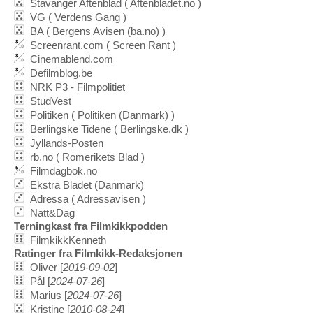
Stavanger Aftenblad ( Aftenbladet.no )
VG ( Verdens Gang )
BA ( Bergens Avisen (ba.no) )
Screenrant.com ( Screen Rant )
Cinemablend.com
Defilmblog.be
NRK P3 - Filmpolitiet
StudVest
Politiken ( Politiken (Danmark) )
Berlingske Tidene ( Berlingske.dk )
Jyllands-Posten
rb.no ( Romerikets Blad )
Filmdagbok.no
Ekstra Bladet (Danmark)
Adressa ( Adressavisen )
Natt&Dag
Terningkast fra Filmkikkpodden
FilmkikkKenneth
Ratinger fra Filmkikk-Redaksjonen
Oliver [
2019-09-02
]
Pål [
2024-07-26
]
Marius [
2024-07-26
]
Kristine [
2010-08-24
]