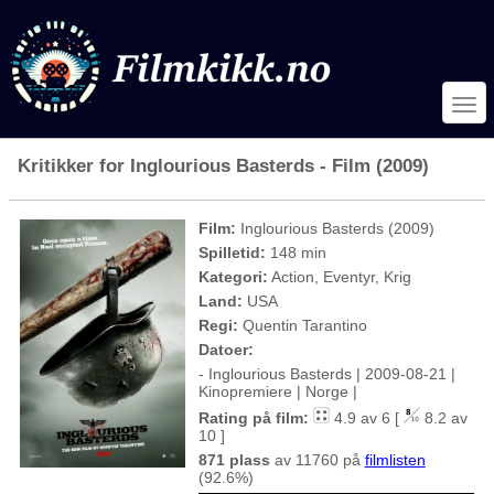
Kritikker for Inglourious Basterds - Film (2009)
Film:
Inglourious Basterds (2009)
Spilletid:
148 min
Kategori:
Action, Eventyr, Krig
Land:
USA
Regi:
Quentin Tarantino
Datoer:
- Inglourious Basterds | 2009-08-21 |
Kinopremiere | Norge |
Rating på film:
4.9 av 6 [
8.2 av
10 ]
871 plass
av 11760 på
filmlisten
(92.6%)