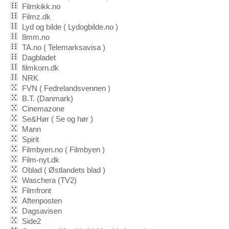
Filmkikk.no
Filmz.dk
Lyd og bilde ( Lydogbilde.no )
8mm.no
TA.no ( Telemarksavisa )
Dagbladet
filmkorn.dk
NRK
FVN ( Fedrelandsvennen )
B.T. (Danmark)
Cinemazone
Se&Hør ( Se og hør )
Mann
Spirit
Filmbyen.no ( Filmbyen )
Film-nyt.dk
Oblad ( Østlandets blad )
Waschera (TV2)
Filmfront
Aftenposten
Dagsavisen
Side2