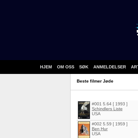
HJEM
OM OSS
SØK
ANMELDELSER
AR
Beste filmer Jøde
#001 5.64 [ 1993 ]
Schindlers Liste
USA
#002 5.59 [ 1959 ]
Ben Hur
USA