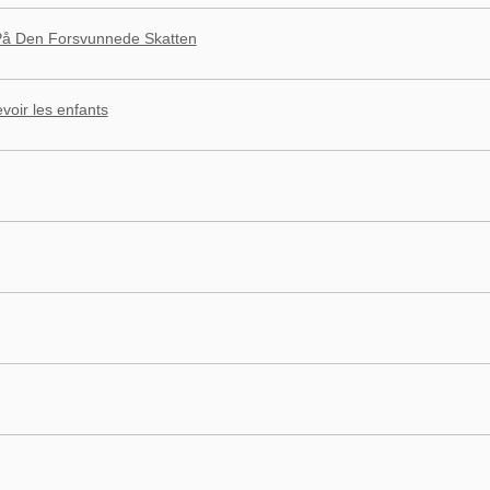
 På Den Forsvunnede Skatten
evoir les enfants
g