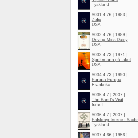
Tyskland
#031 4.76 [ 1983 ]
Zelig
USA
#032 4.76 [ 1989 ]
Driving Miss Daisy
USA
#033 4.73 [ 1971 ]
Spelemann på taket
USA
#034 4.73 [ 1990 ]
Europa Europa
Frankrike
#035 4.7 [ 2007 ]
The Band's Visit
Israel
#036 4.7 [ 2007 ]
Falskmyntnerne i Sac
Tyskland
#037 4.66 [ 1956 ]