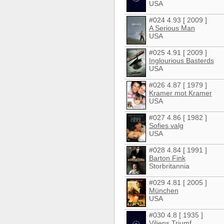
USA
#024 4.93 [ 2009 ]
A Serious Man
USA
#025 4.91 [ 2009 ]
Inglourious Basterds
USA
#026 4.87 [ 1979 ]
Kramer mot Kramer
USA
#027 4.86 [ 1982 ]
Sofies valg
USA
#028 4.84 [ 1991 ]
Barton Fink
Storbritannia
#029 4.81 [ 2005 ]
München
USA
#030 4.8 [ 1935 ]
Viljens Triumf