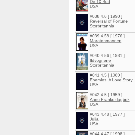
De 10 Bud
USA
#038 4.6 [ 1990 ]
Reversal of Fortune
Storbritannia
#039 4.58 [ 1976 ]
Maratonmannen
USA
#040 4.56 [ 1981 ]
Ildvognene
Storbritannia
#041 4.5 [ 1989 ]
Enemies: A Love Story
USA
#042 4.5 [ 1959 ]
Anne Franks dagbok
USA
#043 4.48 [ 1977 ]
Julia
USA
#044 4.47 [ 1998 ]