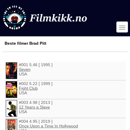
Beste filmer Brad Pitt
#001 5.46 [ 1995 ]
Seven
USA
#002 5.22 [ 1999 ]
Fight Club
USA
#003 4.98 [ 2013 ]
12 Years a Slave
USA
#004 4.95 [ 2019 ]
Once Upon a Time In Hollywood