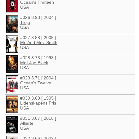
Ocean's Thirteen
USA
#026 3.93 [ 2004 ]
Troja
USA
#027 3.88 [ 2005 ]
Mr. And Mrs. Smith
USA
#028 3.73 [ 1998 ]
Møt Joe Black
USA
#029 3.71 [ 2004 ]
Ocean's Twelve
USA
#030 3.69 [ 1995 ]
Lidenskapens Pris
USA
#031 3.67 [ 2016 ]
Allierte
USA
#032 3.66 [ 2022 ]