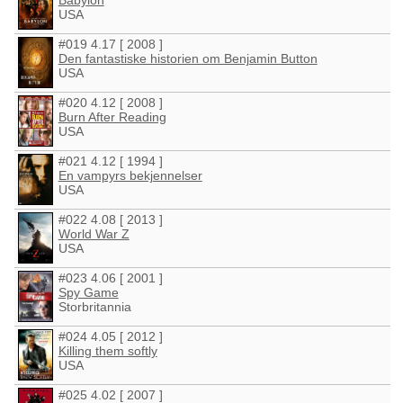
Babylon
USA
#019 4.17 [ 2008 ]
Den fantastiske historien om Benjamin Button
USA
#020 4.12 [ 2008 ]
Burn After Reading
USA
#021 4.12 [ 1994 ]
En vampyrs bekjennelser
USA
#022 4.08 [ 2013 ]
World War Z
USA
#023 4.06 [ 2001 ]
Spy Game
Storbritannia
#024 4.05 [ 2012 ]
Killing them softly
USA
#025 4.02 [ 2007 ]