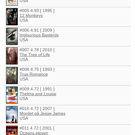
USA
#005 4.93 [ 1995 ]
12 Monkeys
USA
#006 4.91 [ 2009 ]
Inglourious Basterds
USA
#007 4.78 [ 2010 ]
The Tree of Life
USA
#008 4.75 [ 1993 ]
True Romance
USA
#009 4.72 [ 1991 ]
Thelma and Louise
USA
#010 4.72 [ 2007 ]
Mordet på Jesse James
USA
#011 4.72 [ 2001 ]
Oceans eleven