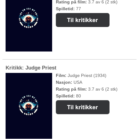
Rating på film:
3.7 av 6 (2 stk)
Spilletid:
77
Kritikk: Judge Priest
Film:
Judge Priest (1934)
Nasjon:
USA
Rating på film:
3.7 av 6 (2 stk)
Spilletid:
80