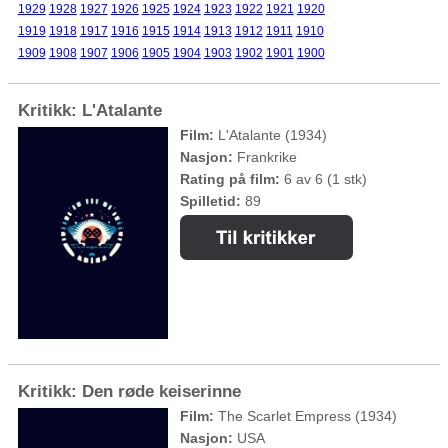
1929
1928
1927
1926
1925
1924
1923
1922
1921
1920
1919
1918
1917
1916
1915
1914
1913
1912
1911
1910
1909
1908
1907
1906
1905
1904
1903
1902
1901
1900
Kritikk: L'Atalante
Film:
L'Atalante (1934)
Nasjon:
Frankrike
Rating på film:
6 av 6 (1 stk)
Spilletid:
89
Kritikk: Den røde keiserinne
Film:
The Scarlet Empress (1934)
Nasjon:
USA