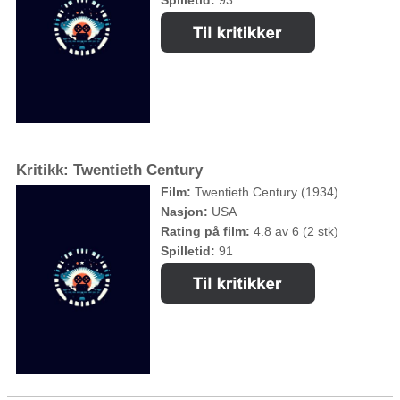
Spilletid:
93
Kritikk: Twentieth Century
Film:
Twentieth Century (1934)
Nasjon:
USA
Rating på film:
4.8 av 6 (2 stk)
Spilletid:
91