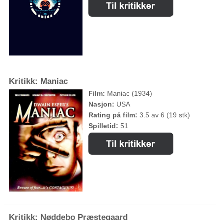
Kritikk: Maniac
Film:
Maniac (1934)
Nasjon:
USA
Rating på film:
3.5 av 6 (19 stk)
Spilletid:
51
Kritikk: Nøddebo Præstegaard