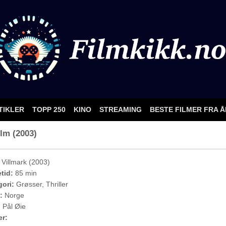
TIKLER
TOPP 250
KINO
STREAMING
BESTE FILMER FRA 
ilm (2003)
Villmark (2003)
etid:
85 min
ori:
Grøsser, Thriller
:
Norge
:
Pål Øie
er: