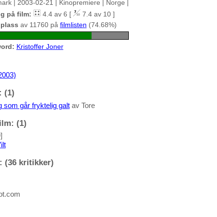
lmark | 2003-02-21 | Kinopremiere | Norge |
g på film:
4.4 av 6 [
7.4 av 10 ]
 plass
av 11760 på
filmlisten
(74.68%)
ord:
Kristoffer Joner
2003)
 (1)
 som går fryktelig galt
av Tore
lm: (1)
]
lt
 (36 kritikker)
pot.com