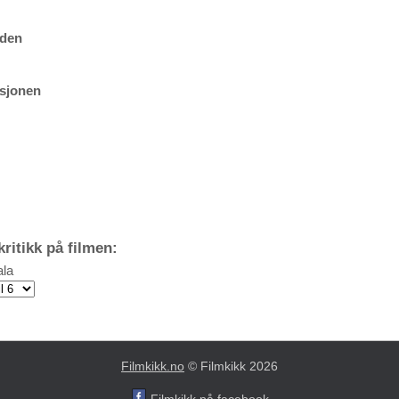
dden
ksjonen
ritikk på filmen:
la
Filmkikk.no
© Filmkikk 2026
Filmkikk på facebook