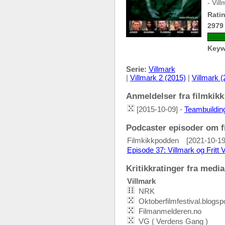
- Vil
Ratin
2979
Keyw
Serie:
Villmark
|
Villmark 2 (2015)
|
Villmark (
Anmeldelser fra filmkikk:
[2015-10-09] -
Teambuilding
Podcaster episoder om fi
Filmkikkpodden
[2021-10-19
Episode 37: Villmark og Fritt Vi
Kritikkratinger fra media:
Villmark
NRK
Oktoberfilmfestival.blogs
Filmanmelderen.no
VG ( Verdens Gang )