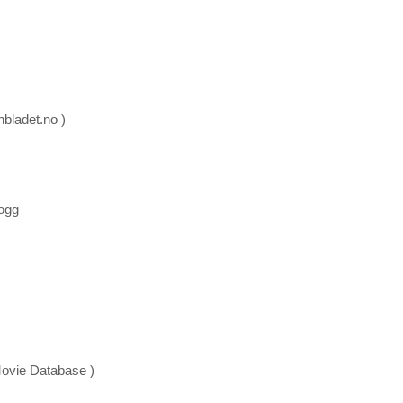
nbladet.no )
ogg
Movie Database )