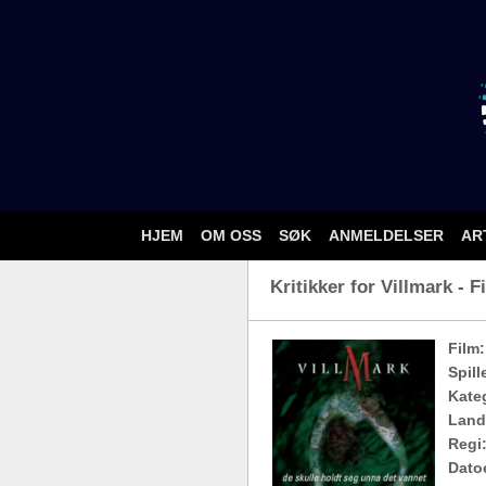
HJEM
OM OSS
SØK
ANMELDELSER
AR
Kritikker for Villmark - F
Film:
Spill
Kateg
Land
Regi
Dato