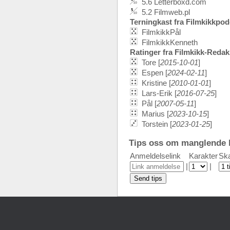
5.6 Letterboxd.com
5.2 Filmweb.pl
Terningkast fra Filmkikkpo
FilmkikkPål
FilmkikkKenneth
Ratinger fra Filmkikk-Reda
Tore [
2015-10-01
]
Espen [
2024-02-11
]
Kristine [
2010-01-01
]
Lars-Erik [
2016-07-25
]
Pål [
2007-05-11
]
Marius [
2023-10-15
]
Torstein [
2023-01-25
]
Tips oss om manglende k
Anmeldelselink
Karakter
Ska
|
|